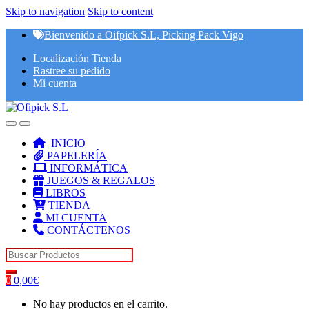
Skip to navigation
Skip to content
Bienvenido a Oifpick S.L, Picking Pack Vigo
Localización Tienda
Rastree su pedido
Mi cuenta
INICIO
PAPELERÍA
INFORMÁTICA
JUEGOS & REGALOS
LIBROS
TIENDA
MI CUENTA
CONTÁCTENOS
Search for:
0
0,00
€
No hay productos en el carrito.