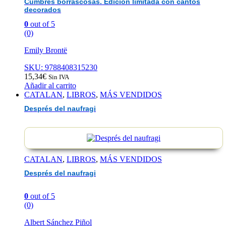
Cumbres borrascosas. Edición limitada con cantos
decorados
0
out of 5
(0)
Emily Brontë
SKU: 9788408315230
15,34
€
Sin IVA
Añadir al carrito
CATALAN
,
LIBROS
,
MÁS VENDIDOS
Després del naufragi
CATALAN
,
LIBROS
,
MÁS VENDIDOS
Després del naufragi
0
out of 5
(0)
Albert Sánchez Piñol