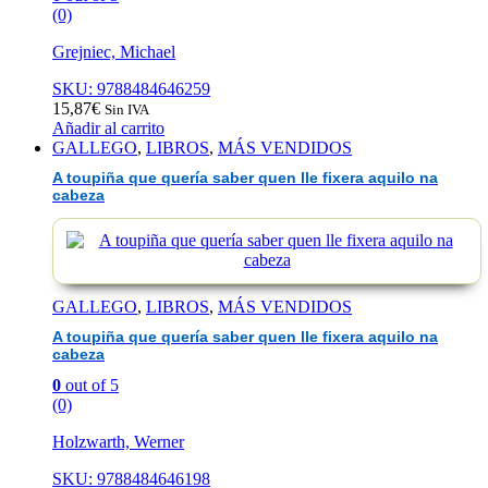
(0)
Grejniec, Michael
SKU: 9788484646259
15,87
€
Sin IVA
Añadir al carrito
GALLEGO
,
LIBROS
,
MÁS VENDIDOS
A toupiña que quería saber quen lle fixera aquilo na
cabeza
GALLEGO
,
LIBROS
,
MÁS VENDIDOS
A toupiña que quería saber quen lle fixera aquilo na
cabeza
0
out of 5
(0)
Holzwarth, Werner
SKU: 9788484646198