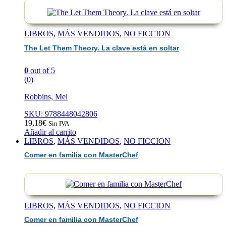
Theory
La
clave
está
LIBROS
,
MÁS VENDIDOS
,
NO FICCION
en
soltar
The Let Them Theory. La clave está en soltar
0
out of 5
(0)
Robbins, Mel
SKU: 9788448042806
19,18
€
Sin IVA
Añadir al carrito
LIBROS
,
MÁS VENDIDOS
,
NO FICCION
Comer en familia con MasterChef
LIBROS
,
MÁS VENDIDOS
,
NO FICCION
Comer en familia con MasterChef