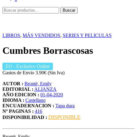
Buscar
Buscar
por:
LIBROS
,
MÁS VENDIDOS
,
SERIES Y PELICULAS
Cumbres Borrascosas
EO
- Exclusivo Online
Gastos de Envio 3.90€ (Sin Iva)
AUTOR :
Brontë, Emily
EDITORIAL :
ALIANZA
AÑO EDICION :
01-04-2020
IDIOMA :
Castellano
ENCUADERNACION :
Tapa dura
Nº PAGINAS :
416
DISPONIBLE
DISPONIBILIDAD :
Brontë, Emily