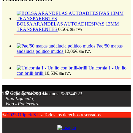
BOLSA ARANDELAS AUTOADHESIVAS 13MM
TRANSPARENTES
0,56
€
Sin IVA
Paq/50 mapas
andalucia politico mudos
12,06
€
Sin IVA
Unicornia 1 - Un lío
con brilli-brilli
10,53
€
Sin IVA
Calle Barcelona 41,
Tienes preguntas ? ¡Llámanos!
986244723
Bajo Izquierdo,
Vigo - Pontevedra.
©
2023 Ofipick S.L
- Todos los derechos reservados.