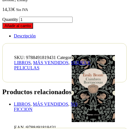
14,33
€
Sin IVA
Quantity
Añadir al carrito
Descripción
SKU:
9788491819431
Categorías:
LIBROS
,
MÁS VENDIDOS
,
SERIES Y
PELICULAS
Productos relacionados
LIBROS
,
MÁS VENDIDOS
,
NO
FICCION
The
Let
Them
EAN :9788491819431