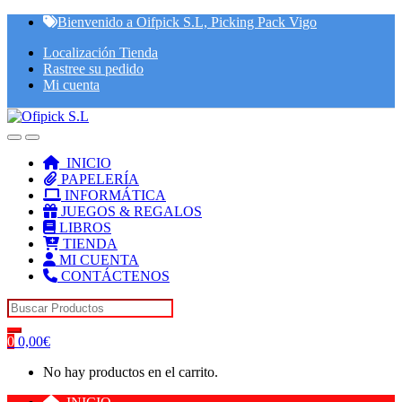
Skip
Skip
Bienvenido a Oifpick S.L, Picking Pack Vigo
to
to
Localización Tienda
navigation
content
Rastree su pedido
Mi cuenta
INICIO
PAPELERÍA
INFORMÁTICA
JUEGOS & REGALOS
LIBROS
TIENDA
MI CUENTA
CONTÁCTENOS
Search for:
0
0,00
€
No hay productos en el carrito.