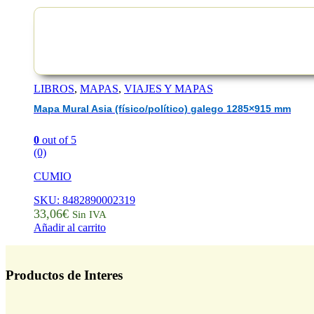
LIBROS
,
MAPAS
,
VIAJES Y MAPAS
Mapa Mural Asia (físico/político) galego 1285×915 mm
0
out of 5
(0)
CUMIO
SKU: 8482890002319
33,06
€
Sin IVA
Añadir al carrito
Productos de Interes