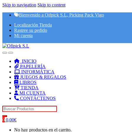
Skip to navigation
Skip to content
Bienvenido a Oifpick S.L, Picking Pack Vigo
Localización Tienda
Rastree su pedido
Mi cuenta
INICIO
PAPELERÍA
INFORMÁTICA
JUEGOS & REGALOS
LIBROS
TIENDA
MI CUENTA
CONTÁCTENOS
Search for:
0
0,00
€
No hay productos en el carrito.