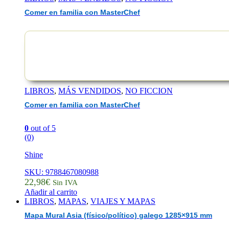
Comer en familia con MasterChef
LIBROS
,
MÁS VENDIDOS
,
NO FICCION
Comer en familia con MasterChef
0
out of 5
(0)
Shine
SKU: 9788467080988
22,98
€
Sin IVA
Añadir al carrito
LIBROS
,
MAPAS
,
VIAJES Y MAPAS
Mapa Mural Asia (físico/político) galego 1285×915 mm