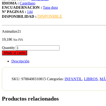
IDIOMA :
Castellano
ENCUADERNACION :
Tapa dura
Nº PAGINAS :
144
DISPONIBLE
DISPONIBILIDAD :
Animalize21
19,18
€
Sin IVA
Quantity
Añadir al carrito
Descripción
SKU:
9788408310815
Categorías:
INFANTIL
,
LIBROS
,
MÁ
Productos relacionados