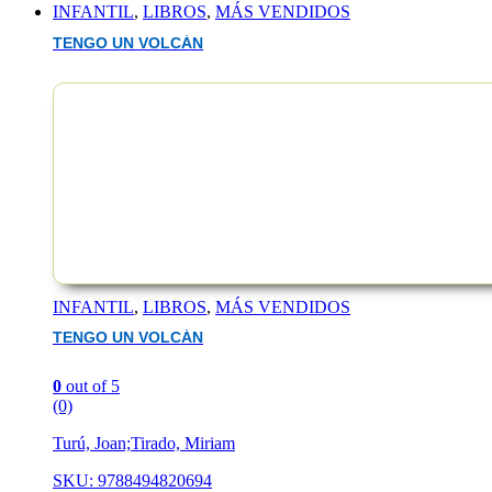
INFANTIL
,
LIBROS
,
MÁS VENDIDOS
TENGO UN VOLCÁN
EAN :9788408310815
INFANTIL
,
LIBROS
,
MÁS VENDIDOS
TENGO UN VOLCÁN
0
out of 5
(0)
Turú, Joan;Tirado, Miriam
SKU: 9788494820694