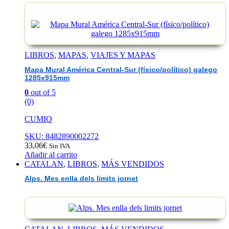
EAN :9791387667467
LIBROS
,
MAPAS
,
VIAJES Y MAPAS
Mapa Mural América Central-Sur (físico/político) galego
1285x915mm
0
out of 5
(0)
CUMIO
SKU: 8482890002272
33,06
€
Sin IVA
Añadir al carrito
CATALAN
,
LIBROS
,
MÁS VENDIDOS
Alps. Mes enlla dels limits jornet