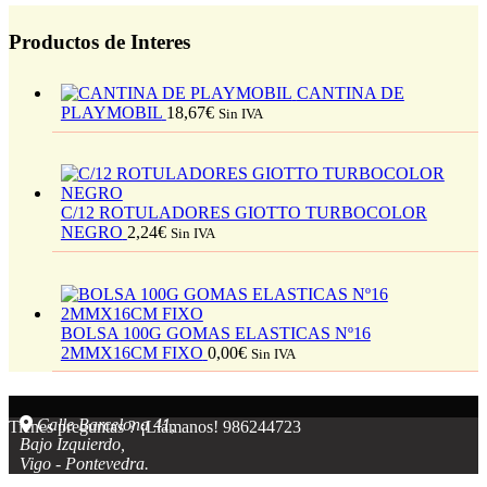
Productos de Interes
CANTINA DE
PLAYMOBIL
18,67
€
Sin IVA
C/12 ROTULADORES GIOTTO TURBOCOLOR
NEGRO
2,24
€
Sin IVA
BOLSA 100G GOMAS ELASTICAS Nº16
2MMX16CM FIXO
0,00
€
Sin IVA
Calle Barcelona 41,
Tienes preguntas ? ¡Llámanos!
986244723
Bajo Izquierdo,
Vigo - Pontevedra.