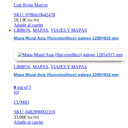
Luis Rojas Marcos
SKU: 9788410642478
19,13
€
Sin IVA
Añadir al carrito
LIBROS
,
MAPAS
,
VIAJES Y MAPAS
Mapa Mural Asia (físico/político) galego 1285×915 mm
LIBROS
,
MAPAS
,
VIAJES Y MAPAS
Mapa Mural Asia (físico/político) galego 1285×915 mm
0
out of 5
(0)
CUMIO
SKU: 8482890002319
33,06
€
Sin IVA
Añadir al carrito