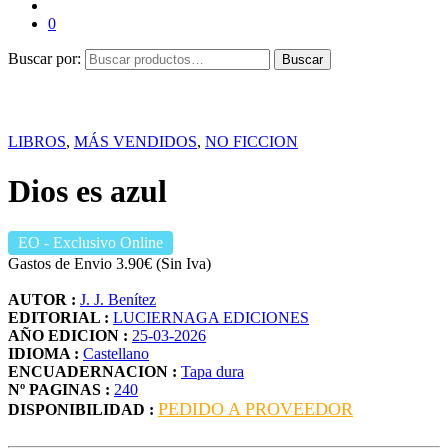
0
Buscar por:
Buscar
LIBROS
,
MÁS VENDIDOS
,
NO FICCION
Dios es azul
EO
- Exclusivo Online
Gastos de Envio 3.90€ (Sin Iva)
AUTOR :
J. J. Benítez
EDITORIAL :
LUCIERNAGA EDICIONES
AÑO EDICION :
25-03-2026
IDIOMA :
Castellano
ENCUADERNACION :
Tapa dura
Nº PAGINAS :
240
PEDIDO A PROVEEDOR
DISPONIBILIDAD :