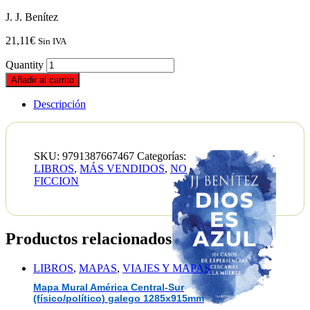
J. J. Benítez
21,11
€
Sin IVA
Quantity
Añadir al carrito
Descripción
SKU:
9791387667467
Categorías:
LIBROS
,
MÁS VENDIDOS
,
NO
FICCION
Productos relacionados
LIBROS
,
MAPAS
,
VIAJES Y MAPAS
Mapa Mural América Central-Sur
(físico/político) galego 1285x915mm