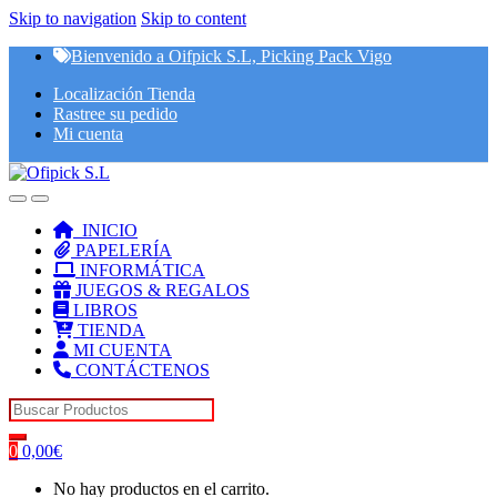
Skip to navigation
Skip to content
Bienvenido a Oifpick S.L, Picking Pack Vigo
Localización Tienda
Rastree su pedido
Mi cuenta
INICIO
PAPELERÍA
INFORMÁTICA
JUEGOS & REGALOS
LIBROS
TIENDA
MI CUENTA
CONTÁCTENOS
Search for:
0
0,00
€
No hay productos en el carrito.