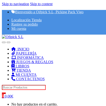
Skip to navigation
Skip to content
Bienvenido a Oifpick S.L, Picking Pack Vigo
Localización Tienda
Rastree su pedido
Mi cuenta
INICIO
PAPELERÍA
INFORMÁTICA
JUEGOS & REGALOS
LIBROS
TIENDA
MI CUENTA
CONTÁCTENOS
Search for:
0
0,00
€
No hay productos en el carrito.