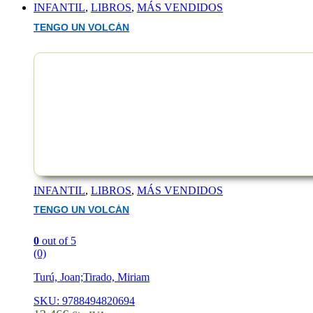
INFANTIL
,
LIBROS
,
MÁS VENDIDOS
TENGO UN VOLCÁN
EAN :9788410645813
INFANTIL
,
LIBROS
,
MÁS VENDIDOS
TENGO UN VOLCÁN
0
out of 5
(0)
Turú, Joan;Tirado, Miriam
SKU: 9788494820694