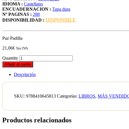
IDIOMA :
Castellano
ENCUADERNACION :
Tapa dura
Nº PAGINAS :
288
DISPONIBLE
DISPONIBILIDAD :
Paz Padilla
21,06
€
Sin IVA
Quantity
Añadir al carrito
Descripción
SKU:
9788410645813
Categorías:
LIBROS
,
MÁS VENDID
Productos relacionados