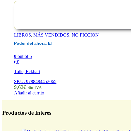
LIBROS
,
MÁS VENDIDOS
,
NO FICCION
Poder del ahora, El
0
out of 5
(0)
Tolle, Eckhart
SKU: 9788484452065
9,62
€
Sin IVA
Añadir al carrito
Productos de Interes