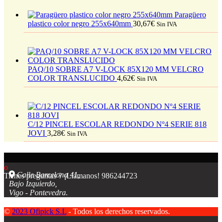
Paragüero
plastico color negro 255x640mm
30,67
€
Sin IVA
PAQ/10 SOBRE A7 V-LOCK 85X120 MM VELCRO
COLOR TRANSLUCIDO
4,62
€
Sin IVA
C/12 PINCEL ESCOLAR REDONDO Nº4 SERIE 818
JOVI
3,28
€
Sin IVA
Calle Barcelona 41,
Tienes preguntas ? ¡Llámanos!
986244723
Bajo Izquierdo,
Vigo - Pontevedra.
©
2023 Ofipick S.L
- Todos los derechos reservados.