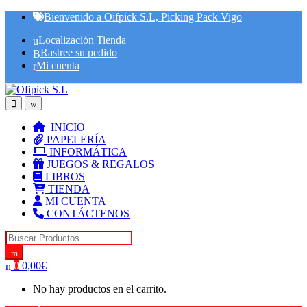
Skip
Skip
Bienvenido a Oifpick S.L, Picking Pack Vigo
to
to
Localización Tienda
navigation
content
Rastree su pedido
Mi cuenta
INICIO
PAPELERÍA
INFORMÁTICA
JUEGOS & REGALOS
LIBROS
TIENDA
MI CUENTA
CONTÁCTENOS
Search for:
0
0,00
€
No hay productos en el carrito.