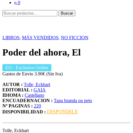
0
Buscar
Buscar
por:
LIBROS
,
MÁS VENDIDOS
,
NO FICCION
Poder del ahora, El
EO
- Exclusivo Online
Gastos de Envio 3.90€ (Sin Iva)
AUTOR :
Tolle, Eckhart
EDITORIAL :
GAIA
IDIOMA :
Castellano
ENCUADERNACION :
Tapa branda ou peto
Nº PAGINAS :
220
DISPONIBLE
DISPONIBILIDAD :
Tolle, Eckhart