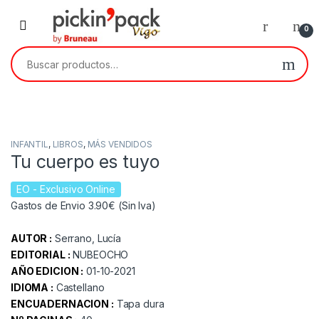
Skip to navigation
Skip to content
0
Buscar por:
INFANTIL
,
LIBROS
,
MÁS VENDIDOS
Tu cuerpo es tuyo
EO
- Exclusivo Online
Gastos de Envio 3.90€ (Sin Iva)
AUTOR :
Serrano, Lucía
EDITORIAL :
NUBEOCHO
AÑO EDICION :
01-10-2021
IDIOMA :
Castellano
ENCUADERNACION :
Tapa dura