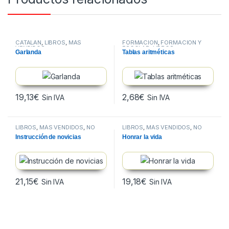
CATALAN
,
LIBROS
,
MÁS
FORMACION
,
FORMACIÓN Y
VENDIDOS
ESCOLAR
,
LIBROS
Garlanda
Tablas aritméticas
19,13
€
2,68
€
Sin IVA
Sin IVA
LIBROS
,
MÁS VENDIDOS
,
NO
LIBROS
,
MÁS VENDIDOS
,
NO
FICCION
FICCION
Instrucción de novicias
Honrar la vida
21,15
€
19,18
€
Sin IVA
Sin IVA