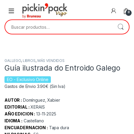
Skip to navigation
Skip to content
0
Buscar por:
GALLEGO
,
LIBROS
,
MÁS VENDIDOS
Guía ilustrada do Entroido Galego
EO
- Exclusivo Online
Gastos de Envio 3.90€ (Sin Iva)
AUTOR :
Domínguez, Xabier
EDITORIAL :
XERAIS
AÑO EDICION :
13-11-2025
IDIOMA :
Castellano
ENCUADERNACION :
Tapa dura