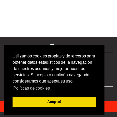
Utilizamos cookies propias y de terceros para
¿Tienes preguntas? ¡Llámanos!
obtener datos estadísticos de la navegación
986244723 |
de nuestros usuarios y mejorar nuestros
Calle Barcelona 41,
servicios. Si acepta o continúa navegando,
Bajo Izquierdo,
consideramos que acepta su uso.
Vigo - Pontevedra.
Políticas de cookies
Aviso Legal
|
Privacidad
|
Condiciones
Acepto!
© 2023 Ofipick S.L - Todos los derechos reservados.