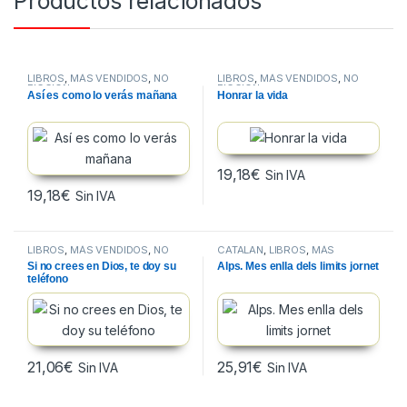
Productos relacionados
LIBROS
,
MÁS VENDIDOS
,
NO
LIBROS
,
MÁS VENDIDOS
,
NO
FICCION
FICCION
Así es como lo verás mañana
Honrar la vida
19,18
€
Sin IVA
19,18
€
Sin IVA
LIBROS
,
MÁS VENDIDOS
,
NO
CATALAN
,
LIBROS
,
MÁS
FICCION
VENDIDOS
Si no crees en Dios, te doy su
Alps. Mes enlla dels limits jornet
teléfono
21,06
€
25,91
€
Sin IVA
Sin IVA