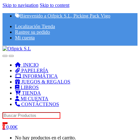
Skip to navigation
Skip to content
Bienvenido a Oifpick S.L, Picking Pack Vigo
Localización Tienda
Rastree su pedido
Mi cuenta
INICIO
PAPELERÍA
INFORMÁTICA
JUEGOS & REGALOS
LIBROS
TIENDA
MI CUENTA
CONTÁCTENOS
Search for:
0
0,00
€
No hay productos en el carrito.