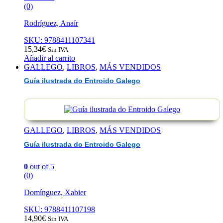
(0)
Rodríguez, Anaír
SKU: 9788411107341
15,34
€
Sin IVA
Añadir al carrito
GALLEGO
,
LIBROS
,
MÁS VENDIDOS
Guía ilustrada do Entroido Galego
GALLEGO
,
LIBROS
,
MÁS VENDIDOS
Guía ilustrada do Entroido Galego
0
out of 5
(0)
Domínguez, Xabier
SKU: 9788411107198
14,90
€
Sin IVA