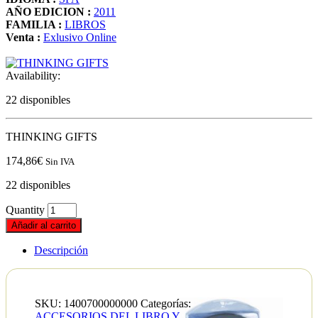
AÑO EDICION :
2011
FAMILIA :
LIBROS
Venta :
Exlusivo Online
Availability:
22 disponibles
THINKING GIFTS
174,86
€
Sin IVA
22 disponibles
Quantity
Añadir al carrito
Descripción
SKU:
1400700000000
Categorías:
ACCESORIOS DEL LIBRO Y