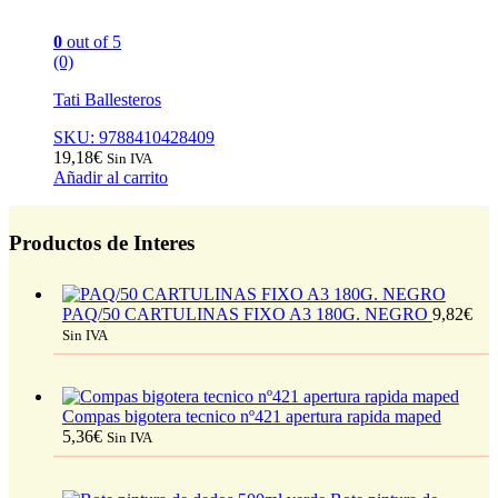
0
out of 5
(0)
Tati Ballesteros
SKU: 9788410428409
19,18
€
Sin IVA
Añadir al carrito
Productos de Interes
PAQ/50 CARTULINAS FIXO A3 180G. NEGRO
9,82
€
Sin IVA
Compas bigotera tecnico nº421 apertura rapida maped
5,36
€
Sin IVA