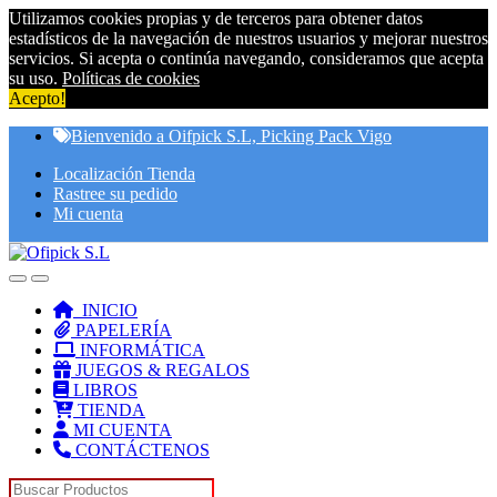
Utilizamos cookies propias y de terceros para obtener datos
estadísticos de la navegación de nuestros usuarios y mejorar nuestros
servicios. Si acepta o continúa navegando, consideramos que acepta
su uso.
Políticas de cookies
Acepto!
Skip
Skip
Bienvenido a Oifpick S.L, Picking Pack Vigo
to
to
Localización Tienda
navigation
content
Rastree su pedido
Mi cuenta
INICIO
PAPELERÍA
INFORMÁTICA
JUEGOS & REGALOS
LIBROS
TIENDA
MI CUENTA
CONTÁCTENOS
Search for: