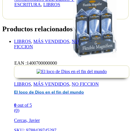
ESCRITURA
,
LIBROS
Productos relacionados
LIBROS
,
MÁS VENDIDOS
,
NO
FICCION
El
loco
EAN :1400700000000
de
Dios
en
el
fin
LIBROS
,
MÁS VENDIDOS
,
NO FICCION
del
El loco de Dios en el fin del mundo
mundo
0
out of 5
(0)
Cercas, Javier
SKU: 9788439745297