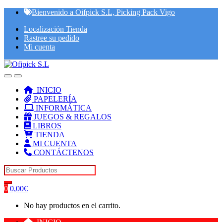
Skip
Skip
Bienvenido a Oifpick S.L, Picking Pack Vigo
to
to
Localización Tienda
navigation
content
Rastree su pedido
Mi cuenta
INICIO
PAPELERÍA
INFORMÁTICA
JUEGOS & REGALOS
LIBROS
TIENDA
MI CUENTA
CONTÁCTENOS
Search for:
0
0,00
€
No hay productos en el carrito.