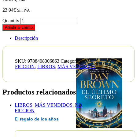
23,94
€
Sin IVA
Quantity
Añadir al carrito
Descripción
SKU:
9788408306863
Categorías:
FICCION
,
LIBROS
,
MÁS VENDIDOS
Productos relacionados
LIBROS
,
MÁS VENDIDOS
,
NO
FICCION
El regalo de los años
EAN :9788408306863