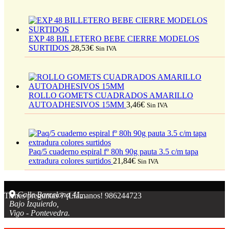
EXP 48 BILLETERO BEBE CIERRE MODELOS
SURTIDOS
28,53
€
Sin IVA
ROLLO GOMETS CUADRADOS AMARILLO
AUTOADHESIVOS 15MM
3,46
€
Sin IVA
Paq/5 cuaderno espiral fº 80h 90g pauta 3.5 c/m tapa
extradura colores surtidos
21,84
€
Sin IVA
Calle Barcelona 41,
Tienes preguntas ? ¡Llámanos!
986244723
Bajo Izquierdo,
Vigo - Pontevedra.