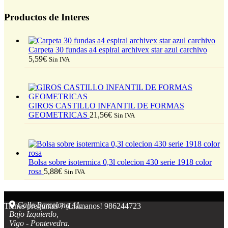
Productos de Interes
Carpeta 30 fundas a4 espiral archivex star azul carchivo
5,59
€
Sin IVA
GIROS CASTILLO INFANTIL DE FORMAS
GEOMETRICAS
21,56
€
Sin IVA
Bolsa sobre isotermica 0,3l colecion 430 serie 1918 color
rosa
5,88
€
Sin IVA
Calle Barcelona 41,
Tienes preguntas ? ¡Llámanos!
986244723
Bajo Izquierdo,
Vigo - Pontevedra.