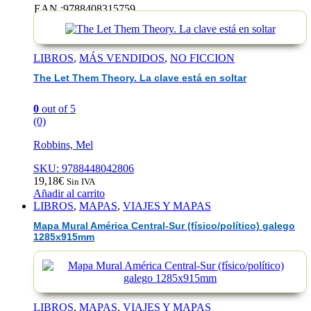
Them
EAN :9788408315759
Theory
La
clave
está
LIBROS
,
MÁS VENDIDOS
,
NO FICCION
en
soltar
The Let Them Theory. La clave está en soltar
0
out of 5
(0)
Robbins, Mel
SKU: 9788448042806
19,18
€
Sin IVA
Añadir al carrito
LIBROS
,
MAPAS
,
VIAJES Y MAPAS
Mapa Mural América Central-Sur (físico/político) galego
1285x915mm
LIBROS
,
MAPAS
,
VIAJES Y MAPAS