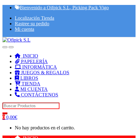
Skip
Skip
Bienvenido a Oifpick S.L, Picking Pack Vigo
to
to
Localización Tienda
navigation
content
Rastree su pedido
Mi cuenta
INICIO
PAPELERÍA
INFORMÁTICA
JUEGOS & REGALOS
LIBROS
TIENDA
MI CUENTA
CONTÁCTENOS
Search for:
0
0,00
€
No hay productos en el carrito.