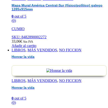
Mapa Mural América Central-Sur (físico/político) galego
1285x915mm
0
out of 5
(0)
CUMIO
SKU: 8482890002272
33,06
€
Sin IVA
Añadir al carrito
LIBROS
,
MÁS VENDIDOS
,
NO FICCION
Honrar la vida
LIBROS
,
MÁS VENDIDOS
,
NO FICCION
Honrar la vida
0
out of 5
(0)