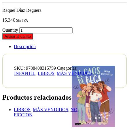
Raquel Díaz Reguera
15,34
€
Sin IVA
Quantity
Añadir al carrito
Descripción
SKU:
9788408315759
Categorías:
INFANTIL
,
LIBROS
,
MÁS VENDIDOS
Productos relacionados
LIBROS
,
MÁS VENDIDOS
,
NO
FICCION
The
Let