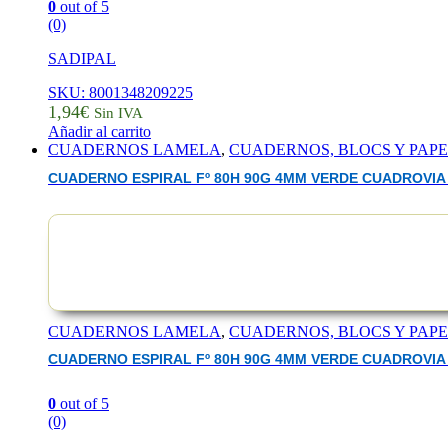
0
out of 5
(0)
SADIPAL
SKU: 8001348209225
1,94
€
Sin IVA
Añadir al carrito
CUADERNOS LAMELA
,
CUADERNOS, BLOCS Y PAP
CUADERNO ESPIRAL Fº 80H 90G 4MM VERDE CUADROVIA 
CUADERNOS LAMELA
,
CUADERNOS, BLOCS Y PAP
CUADERNO ESPIRAL Fº 80H 90G 4MM VERDE CUADROVIA 
0
out of 5
(0)