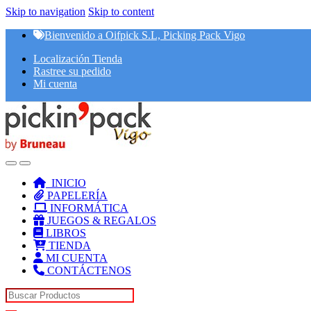
Skip to navigation
Skip to content
Bienvenido a Oifpick S.L, Picking Pack Vigo
Localización Tienda
Rastree su pedido
Mi cuenta
INICIO
PAPELERÍA
INFORMÁTICA
JUEGOS & REGALOS
LIBROS
TIENDA
MI CUENTA
CONTÁCTENOS
Search for: