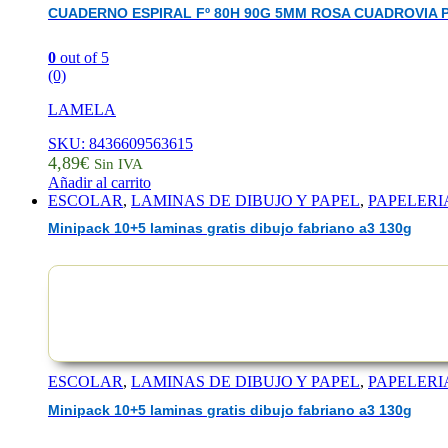
CUADERNO ESPIRAL Fº 80H 90G 5MM ROSA CUADROVIA P
0
out of 5
(0)
LAMELA
SKU: 8436609563615
4,89
€
Sin IVA
Añadir al carrito
ESCOLAR
,
LAMINAS DE DIBUJO Y PAPEL
,
PAPELERI
Minipack 10+5 laminas gratis dibujo fabriano a3 130g
ESCOLAR
,
LAMINAS DE DIBUJO Y PAPEL
,
PAPELERI
Minipack 10+5 laminas gratis dibujo fabriano a3 130g