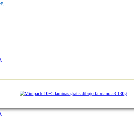
P.
A
A