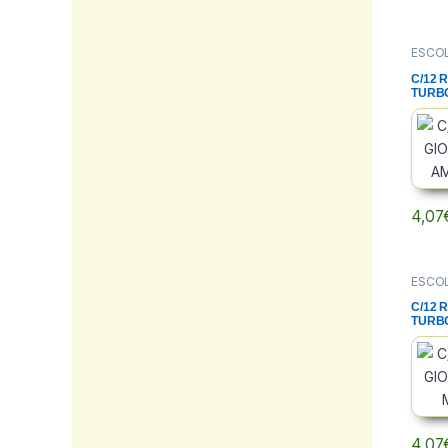
ESCO
ROTU
C/12 
TURBO
OSCU
4,07
ESCO
ROTU
C/12 
TURB
CLAR
4,07