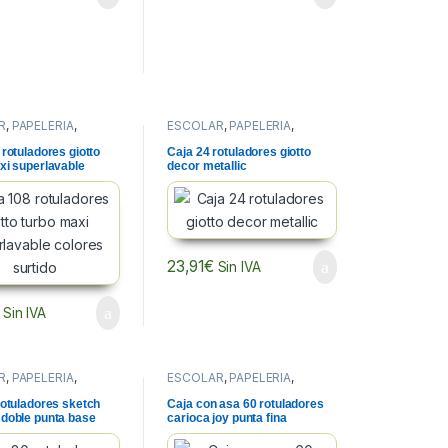
R
,
PAPELERIA
,
ESCOLAR
,
PAPELERIA
,
DORES ESCOLARES
ROTULADORES ESCOLARES
 rotuladores giotto
Caja 24 rotuladores giotto
xi superlavable
decor metallic
surtido
23,91
€
Sin IVA
Sin IVA
R
,
PAPELERIA
,
ESCOLAR
,
PAPELERIA
,
DORES ESCOLARES
ROTULADORES ESCOLARES
rotuladores sketch
Caja con asa 60 rotuladores
doble punta base
carioca joy punta fina
superlavable