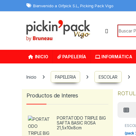
Skip to navigation
Skip to content
Bienvenido a Oifpick S.L, Picking Pack Vigo
Search f
INICIO
PAPELERÍA
INFORMÁTICA
Inicio
PAPELERIA
ESCOLAR
ROTUL
Productos de Interes
PORTATODO TRIPLE BIG
SAFTA BASIC ROSA
ESCO
21,5x10x8cm
ROTU
(pack 