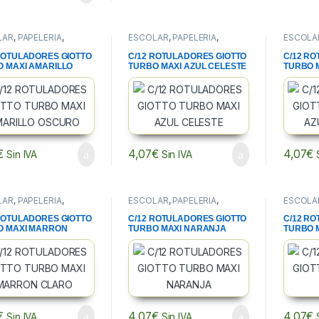
LAR
,
PAPELERIA
,
ESCOLAR
,
PAPELERIA
,
ESCOLA
LADORES ESCOLARES
ROTULADORES ESCOLARES
ROTULA
ROTULADORES GIOTTO
C/12 ROTULADORES GIOTTO
C/12 R
 MAXI AMARILLO
TURBO MAXI AZUL CELESTE
TURBO 
RO
ULTRA
€
4,07
€
4,07
€
Sin IVA
Sin IVA
LAR
,
PAPELERIA
,
ESCOLAR
,
PAPELERIA
,
ESCOLA
LADORES ESCOLARES
ROTULADORES ESCOLARES
ROTULA
ROTULADORES GIOTTO
C/12 ROTULADORES GIOTTO
C/12 R
O MAXI MARRON
TURBO MAXI NARANJA
TURBO 
O
€
4,07
€
4,07
€
Sin IVA
Sin IVA