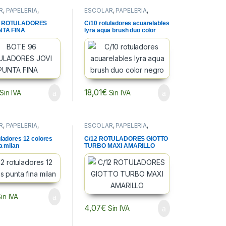
R
,
PAPELERIA
,
ESCOLAR
,
PAPELERIA
,
DORES ESCOLARES
ROTULADORES ESCOLARES
6 ROTULADORES
C/10 rotuladores acuarelables
NTA FINA
lyra aqua brush duo color
negro
18,01
€
Sin IVA
Sin IVA
R
,
PAPELERIA
,
ESCOLAR
,
PAPELERIA
,
DORES ESCOLARES
ROTULADORES ESCOLARES
uladores 12 colores
C/12 ROTULADORES GIOTTO
a milan
TURBO MAXI AMARILLO
in IVA
4,07
€
Sin IVA