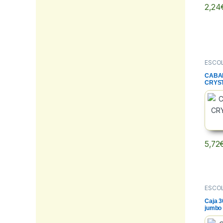
2,24
ESCO
EDUC
ROTU
CABAL
CRYS
5,72
ESCO
ROTU
Caja 3
jumbo 
surtid