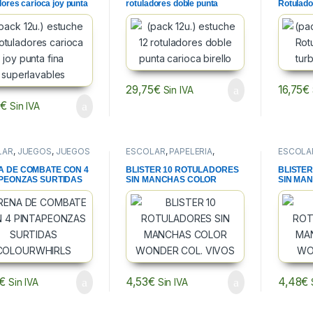
dores carioca joy punta
rotuladores doble punta
Rotulado
uperlavables
carioca birello
superla
29,75
€
16,75
€
Sin IVA
3
€
Sin IVA
LAR
,
JUEGOS
,
JUEGOS
ESCOLAR
,
PAPELERIA
,
ESCOLA
ATIVOS
,
PAPELERIA
,
ROTULADORES ESCOLARES
ROTULA
LADORES ESCOLARES
A DE COMBATE CON 4
BLISTER 10 ROTULADORES
BLISTE
PEONZAS SURTIDAS
SIN MANCHAS COLOR
SIN MA
URWHIRLS
WONDER COL. VIVOS
WONDER
€
4,53
€
4,48
€
Sin IVA
Sin IVA