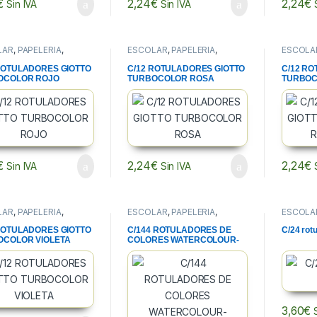
€
2,24
€
2,24
€
Sin IVA
Sin IVA
LAR
,
PAPELERIA
,
ESCOLAR
,
PAPELERIA
,
ESCOLA
LADORES ESCOLARES
ROTULADORES ESCOLARES
ROTULA
ROTULADORES GIOTTO
C/12 ROTULADORES GIOTTO
C/12 R
OCOLOR ROJO
TURBOCOLOR ROSA
TURBOC
€
2,24
€
2,24
€
Sin IVA
Sin IVA
LAR
,
PAPELERIA
,
ESCOLAR
,
PAPELERIA
,
ESCOLA
LADORES ESCOLARES
ROTULADORES ESCOLARES
ROTULA
ROTULADORES GIOTTO
C/144 ROTULADORES DE
C/24 rotu
OCOLOR VIOLETA
COLORES WATERCOLOUR-
MARKER 340
3,60
€