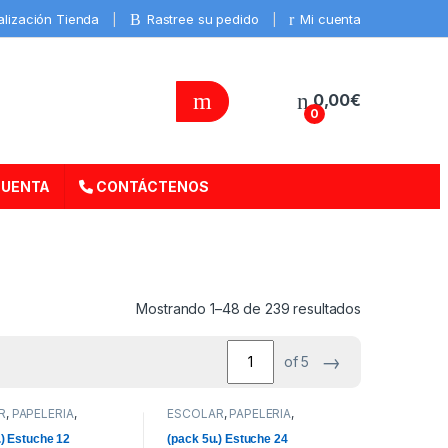
alización Tienda
Rastree su pedido
Mi cuenta
0,00
€
0
CUENTA
CONTÁCTENOS
Mostrando 1–48 de 239 resultados
→
of 5
R
,
PAPELERIA
,
ESCOLAR
,
PAPELERIA
,
DORES ESCOLARES
ROTULADORES ESCOLARES
.) Estuche 12
(pack 5u.) Estuche 24