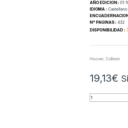
AÑO EDICION :
01-
IDIOMA :
Castellano
ENCUADERNACION
Nº PAGINAS :
432
DISPONIBILIDAD :
Hoover, Colleen
19,13
€
S
Quantity