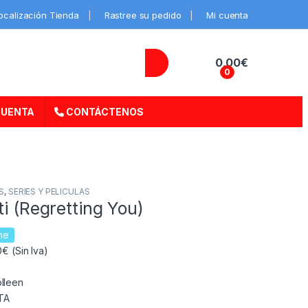
ocalización Tienda
Rastree su pedido
Mi cuenta
0,00
€
0
CUENTA
CONTÁCTENOS
S
,
SERIES Y PELICULAS
ti (Regretting You)
ne
€ (Sin Iva)
lleen
TA