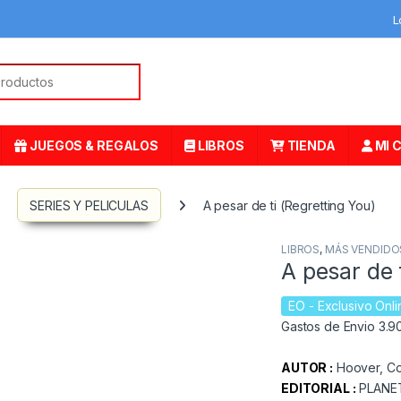
L
or:
JUEGOS & REGALOS
LIBROS
TIENDA
MI 
SERIES Y PELICULAS
A pesar de ti (Regretting You)
LIBROS
,
MÁS VENDIDO
A pesar de 
EO
- Exclusivo Onli
Gastos de Envio 3.90
AUTOR :
Hoover, Co
EDITORIAL :
PLANE