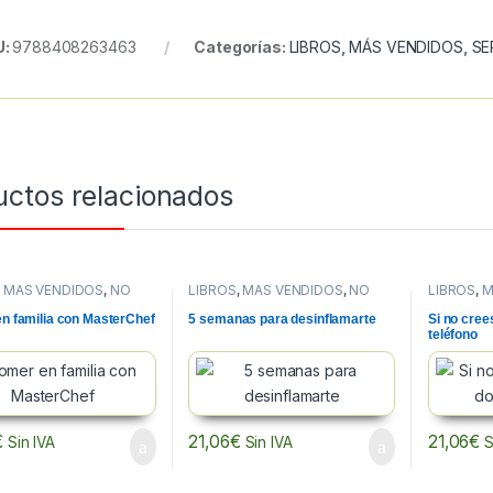
U:
9788408263463
Categorías:
LIBROS
,
MÁS VENDIDOS
,
SE
uctos relacionados
,
MÁS VENDIDOS
,
NO
LIBROS
,
MÁS VENDIDOS
,
NO
LIBROS
,
M
N
FICCION
FICCION
n familia con MasterChef
5 semanas para desinflamarte
Si no cree
teléfono
€
21,06
€
21,06
€
Sin IVA
Sin IVA
S