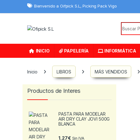
Skip to navigation
Skip to content
Bienvenido a Oifpick S.L, Picking Pack Vigo
Search f
INICIO
PAPELERÍA
INFORMÁTICA
Inicio
LIBROS
MÁS VENDIDOS
Productos de Interes
PASTA PARA MODELAR
AIR DRY CLAY JOVI 500G
BLANCA
1,27
€
Sin IVA