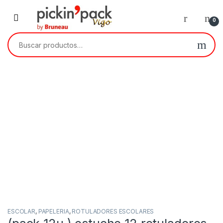
Skip to navigation
Skip to content
0
Buscar por:
ESCOLAR
,
PAPELERIA
,
ROTULADORES ESCOLARES