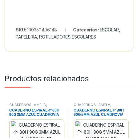
SKU:
1003511406148
Categorías:
ESCOLAR
,
PAPELERIA
,
ROTULADORES ESCOLARES
Productos relacionados
CUADERNOS LAMELA
,
CUADERNOS LAMELA
,
CUADERNOS, BLOCS Y PAPEL
,
CUADERNOS, BLOCS Y PAPEL
,
CUADERNO ESPIRAL 4º 80H
CUADERNO ESPIRAL Fº 80H
PAPELERIA
PAPELERIA
90G 3MM AZUL CUADROVIA
90G 5MM AZUL CUADROVIA
PP.
PP.