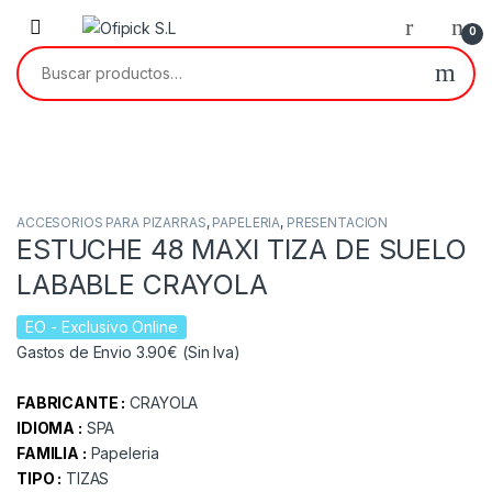
Skip to navigation
Skip to content
0
Buscar por:
ACCESORIOS PARA PIZARRAS
,
PAPELERIA
,
PRESENTACION
ESTUCHE 48 MAXI TIZA DE SUELO
LABABLE CRAYOLA
EO
- Exclusivo Online
Gastos de Envio 3.90€ (Sin Iva)
FABRICANTE :
CRAYOLA
IDIOMA :
SPA
FAMILIA :
Papeleria
TIPO :
TIZAS