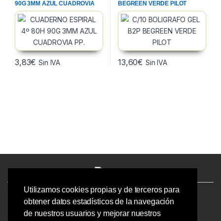
90G 3MM AZUL CUADROVIA
BEGREEN VERDE PILOT
PP.
3,83
€
13,60
€
Sin IVA
Sin IVA
Utilizamos cookies propias y de terceros para
¿Tienes preguntas? ¡Llámanos!
obtener datos estadísticos de la navegación
986244723 |
de nuestros usuarios y mejorar nuestros
Calle Barcelona 41,