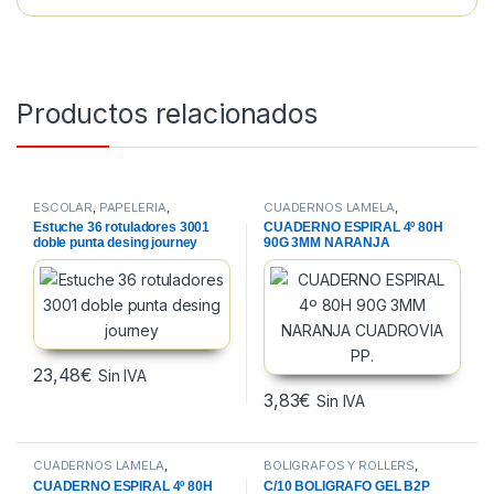
Productos relacionados
ESCOLAR
,
PAPELERIA
,
CUADERNOS LAMELA
,
ROTULADORES ESCOLARES
CUADERNOS, BLOCS Y PAPEL
,
Estuche 36 rotuladores 3001
CUADERNO ESPIRAL 4º 80H
PAPELERIA
doble punta desing journey
90G 3MM NARANJA
CUADROVIA PP.
23,48
€
Sin IVA
3,83
€
Sin IVA
CUADERNOS LAMELA
,
BOLIGRAFOS Y ROLLERS
,
CUADERNOS, BLOCS Y PAPEL
,
ESCRITURA Y CORRECCION
,
CUADERNO ESPIRAL 4º 80H
C/10 BOLIGRAFO GEL B2P
PAPELERIA
PAPELERIA