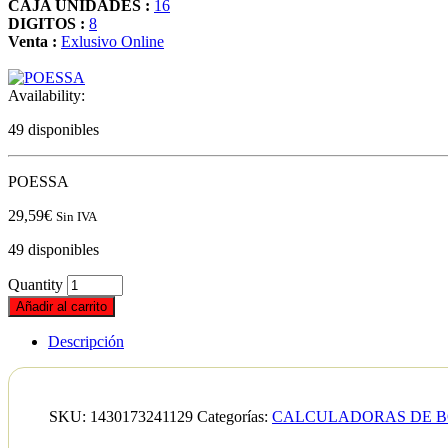
CAJA UNIDADES :
16
DIGITOS :
8
Venta :
Exlusivo Online
Availability:
49 disponibles
POESSA
29,59
€
Sin IVA
49 disponibles
Quantity
Añadir al carrito
Descripción
SKU:
1430173241129
Categorías:
CALCULADORAS DE B