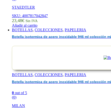
STAEDTLER
SKU: 4007817042847
23,48
€
Sin IVA
Añadir al carrito
BOTELLAS
,
COLECCIONES
,
PAPELERIA
Botella isotermica de acero inoxidable 946 ml colección mi
BOTELLAS
,
COLECCIONES
,
PAPELERIA
Botella isotermica de acero inoxidable 946 ml colección mi
0
out of 5
(0)
MILAN