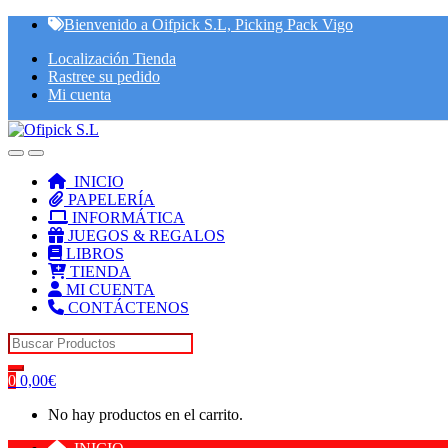
Skip
Skip
Bienvenido a Oifpick S.L, Picking Pack Vigo
to
to
Localización Tienda
navigation
content
Rastree su pedido
Mi cuenta
INICIO
PAPELERÍA
INFORMÁTICA
JUEGOS & REGALOS
LIBROS
TIENDA
MI CUENTA
CONTÁCTENOS
Search for:
0
0,00
€
No hay productos en el carrito.