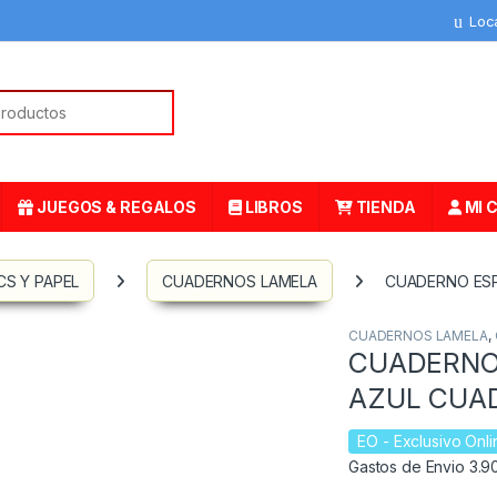
Loc
or:
JUEGOS & REGALOS
LIBROS
TIENDA
MI 
S Y PAPEL
CUADERNOS LAMELA
CUADERNO ESP
CUADERNOS LAMELA
,
CUADERNO 
AZUL CUAD
EO
- Exclusivo Onli
Gastos de Envio 3.90