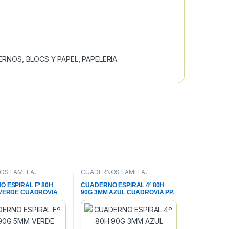
RNOS, BLOCS Y PAPEL
,
PAPELERIA
OS LAMELA
,
CUADERNOS LAMELA
,
S, BLOCS Y PAPEL
,
CUADERNOS, BLOCS Y PAPEL
,
A
PAPELERIA
 ESPIRAL Fº 80H
CUADERNO ESPIRAL 4º 80H
 VERDE CUADROVIA
90G 3MM AZUL CUADROVIA PP.