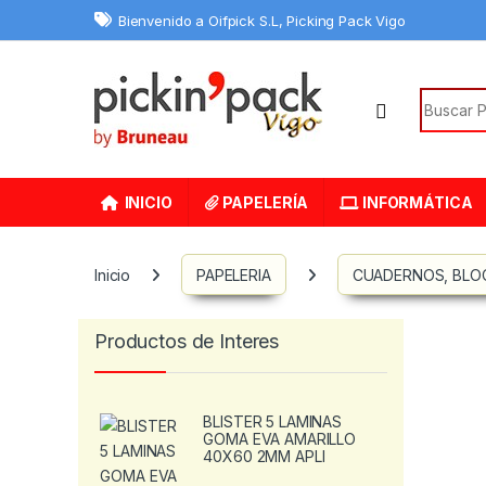
Skip to navigation
Skip to content
Bienvenido a Oifpick S.L, Picking Pack Vigo
Search f
INICIO
PAPELERÍA
INFORMÁTICA
Inicio
PAPELERIA
CUADERNOS, BLOC
Productos de Interes
BLISTER 5 LAMINAS
GOMA EVA AMARILLO
40X60 2MM APLI