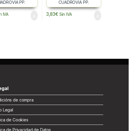
3,83
€
n IVA
Sin IVA
gal
cións de compra
 Legal
ica de Cookies
ica de Privacidad de Datos