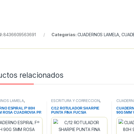
U:
8436609563691
Categorías:
CUADERNOS LAMELA
,
CUADE
uctos relacionados
RNOS LAMELA
,
ESCRITURA Y CORRECCION
,
CUADERN
NOS, BLOCS Y PAPEL
,
PAPELERIA
,
ROTULADORES
CUADERNO
RIA
PERMANENTES
PAPELERI
NO ESPIRAL Fº 80H
C/12 ROTULADOR SHARPIE
CUADERNO
M ROSA CUADROVIA PP.
PUNTA FINA FUCSIA
90G 5MM
PERMANENTE
PP.