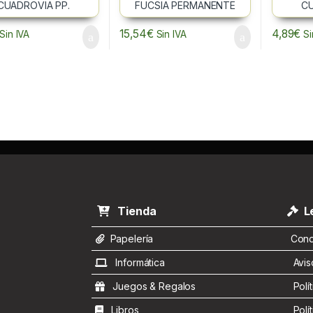
15,54
€
4,89
€
Sin IVA
Sin IVA
Si
Tienda
Le
Papelería
Condi
Informática
Aviso
Juegos & Regalos
Polít
Libros
Polít