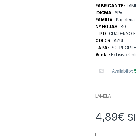
FABRICANTE :
LAM
IDIOMA :
SPA
FAMILIA :
Papeleria
Nº HOJAS :
80
TIPO :
CUADERNO E
COLOR :
AZUL
TAPA :
POLIPROPIL
Venta :
Exlusivo Onl
Availability:
LAMELA
4,89
€
S
Quantity