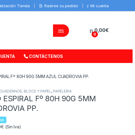
alización Tienda
Rastree su pedido
Mi cuenta
0,00
€
0
CUENTA
CONTÁCTENOS
IRAL Fº 80H 90G 5MM AZUL CUADROVIA PP.
CUADERNOS, BLOCS Y PAPEL
,
PAPELERIA
ESPIRAL Fº 80H 90G 5MM
ROVIA PP.
ne
€ (Sin Iva)