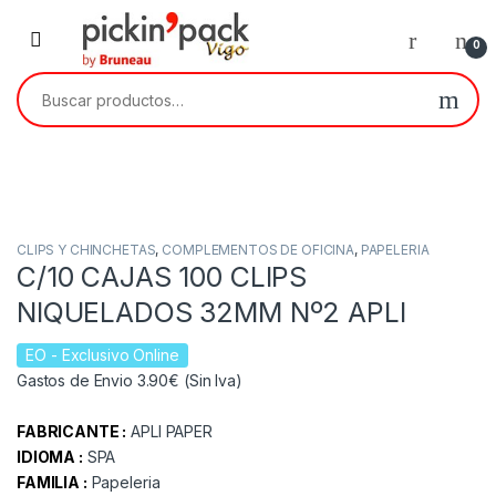
Skip to navigation
Skip to content
0
Buscar por:
CLIPS Y CHINCHETAS
,
COMPLEMENTOS DE OFICINA
,
PAPELERIA
C/10 CAJAS 100 CLIPS
NIQUELADOS 32MM Nº2 APLI
EO
- Exclusivo Online
Gastos de Envio 3.90€ (Sin Iva)
FABRICANTE :
APLI PAPER
IDIOMA :
SPA
FAMILIA :
Papeleria