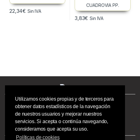
22,34
€
Sin IVA
3,83
€
Sin IVA
Utilizamos cookies propias y de terceros para
¿Tienes preguntas? ¡Llámanos!
obtener datos estadísticos de la navegación
986244723 |
de nuestros usuarios y mejorar nuestros
Calle Barcelona 41,
servicios. Si acepta o continúa navegando,
Bajo Izquierdo,
consideramos que acepta su uso.
Vigo - Pontevedra.
Políticas de cookies