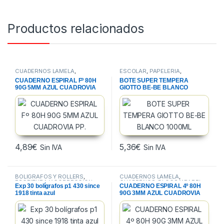
Productos relacionados
CUADERNOS LAMELA
,
ESCOLAR
,
PAPELERIA
,
CUADERNOS, BLOCS Y PAPEL
,
TEMPERAS
CUADERNO ESPIRAL Fº 80H
BOTE SUPER TEMPERA
PAPELERIA
90G 5MM AZUL CUADROVIA
GIOTTO BE-BE BLANCO
PP.
1000ML
4,89
€
5,36
€
Sin IVA
Sin IVA
BOLIGRAFOS Y ROLLERS
,
CUADERNOS LAMELA
,
ESCRITURA Y CORRECCION
,
CUADERNOS, BLOCS Y PAPEL
,
Exp 30 bolígrafos p1 430 since
CUADERNO ESPIRAL 4º 80H
PAPELERIA
PAPELERIA
1918 tinta azul
90G 3MM AZUL CUADROVIA
PP.