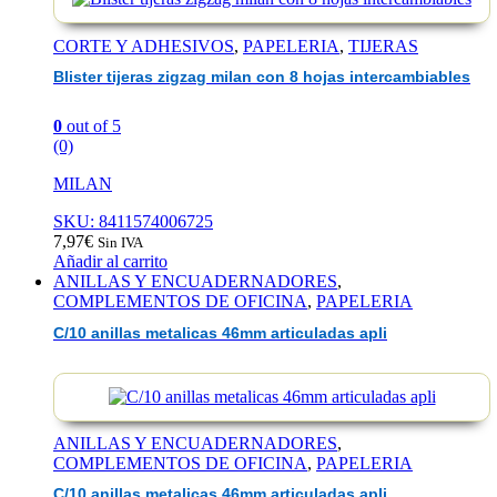
CORTE Y ADHESIVOS
,
PAPELERIA
,
TIJERAS
Blister tijeras zigzag milan con 8 hojas intercambiables
0
out of 5
(0)
MILAN
SKU: 8411574006725
7,97
€
Sin IVA
Añadir al carrito
ANILLAS Y ENCUADERNADORES
,
COMPLEMENTOS DE OFICINA
,
PAPELERIA
C/10 anillas metalicas 46mm articuladas apli
ANILLAS Y ENCUADERNADORES
,
COMPLEMENTOS DE OFICINA
,
PAPELERIA
C/10 anillas metalicas 46mm articuladas apli