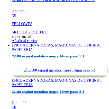
C/100 ESPIRAL METALICA NEGRA 12MM PASO 5:1
0
out of 5
(0)
FELLOWES
SKU: 0043859113071
9,57
€
Sin IVA
Añadir al carrito
ENCUADERNADORAS
,
MAQUINAS DE OFICINA
,
PAPELERIA
C/100 espiral metalica negra 14mm paso 5:1
ENCUADERNADORAS
,
MAQUINAS DE OFICINA
,
PAPELERIA
C/100 espiral metalica negra 14mm paso 5:1
0
out of 5
(0)