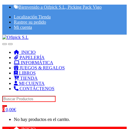
Skip
Skip
Bienvenido a Oifpick S.L, Picking Pack Vigo
to
to
Localización Tienda
navigation
content
Rastree su pedido
Mi cuenta
INICIO
PAPELERÍA
INFORMÁTICA
JUEGOS & REGALOS
LIBROS
TIENDA
MI CUENTA
CONTÁCTENOS
Search for:
0
0,00
€
No hay productos en el carrito.