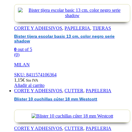
CORTE Y ADHESIVOS
,
PAPELERIA
,
TIJERAS
Bister tijera escolar basic 13 cm. color negro serie
shadow
0
out of 5
(0)
MILAN
SKU: 8411574106364
1,15
€
Sin IVA
Añadir al carrito
CORTE Y ADHESIVOS
,
CUTTER
,
PAPELERIA
Blister 10 cuchillas cúter 18 mm Westcott
CORTE Y ADHESIVOS
,
CUTTER
,
PAPELERIA