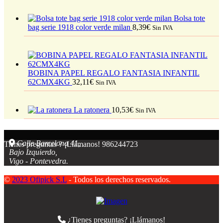
Bolsa tote
bag serie 1918 color verde milan
8,39
€
Sin IVA
BOBINA PAPEL REGALO FANTASIA INFANTIL
62CMX4KG
32,11
€
Sin IVA
La ratonera
10,53
€
Sin IVA
Calle Barcelona 41,
Tienes preguntas ? ¡Llámanos!
986244723
Bajo Izquierdo,
Vigo - Pontevedra.
©
2023 Ofipick S.L
- Todos los derechos reservados.
¿Tienes preguntas? ¡Llámanos!