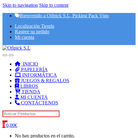
Skip to navigation
Skip to content
Bienvenido a Oifpick S.L, Picking Pack Vigo
Localización Tienda
Rastree su pedido
Mi cuenta
INICIO
PAPELERÍA
INFORMÁTICA
JUEGOS & REGALOS
LIBROS
TIENDA
MI CUENTA
CONTÁCTENOS
Search for:
0
0,00
€
No hay productos en el carrito.