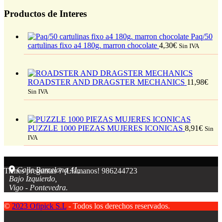
Productos de Interes
Paq/50
cartulinas fixo a4 180g. marron chocolate
4,30
€
Sin IVA
ROADSTER AND DRAGSTER MECHANICS
11,98
€
Sin IVA
PUZZLE 1000 PIEZAS MUJERES ICONICAS
8,91
€
Sin
IVA
Calle Barcelona 41,
Tienes preguntas ? ¡Llámanos!
986244723
Bajo Izquierdo,
Vigo - Pontevedra.
©
2023 Ofipick S.L
- Todos los derechos reservados.