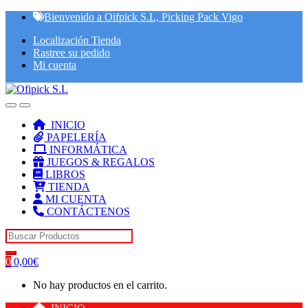
Skip
Skip
Bienvenido a Oifpick S.L, Picking Pack Vigo
to
to
Localización Tienda
navigation
content
Rastree su pedido
Mi cuenta
INICIO
PAPELERÍA
INFORMÁTICA
JUEGOS & REGALOS
LIBROS
TIENDA
MI CUENTA
CONTÁCTENOS
Search for:
0
0,00
€
No hay productos en el carrito.