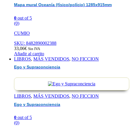
Mapa mural Oceanía (físico/polício) 1285x915mm
0
out of 5
(0)
CUMIO
SKU: 8482890002388
33,06
€
Sin IVA
Añadir al carrito
LIBROS
,
MÁS VENDIDOS
,
NO FICCION
Ego y Supraconciencia
LIBROS
,
MÁS VENDIDOS
,
NO FICCION
Ego y Supraconciencia
0
out of 5
(0)