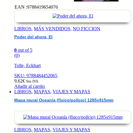
del
EAN :9788419654076
ahora,
El
LIBROS
,
MÁS VENDIDOS
,
NO FICCION
Poder del ahora, El
0
out of 5
(0)
Tolle, Eckhart
SKU: 9788484452065
9,62
€
Sin IVA
Añadir al carrito
LIBROS
,
MAPAS
,
VIAJES Y MAPAS
Mapa mural Oceanía (físico/polício) 1285x915mm
LIBROS
,
MAPAS
,
VIAJES Y MAPAS