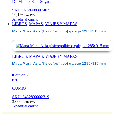
Dr. Manuel Sans Segarra
SKU: 9788408307402
19,13
€
Sin IVA
Añadir al carrito
LIBROS
,
MAPAS
,
VIAJES Y MAPAS
Mapa Mural Asia (físico/político) galego 1285×915 mm
LIBROS
,
MAPAS
,
VIAJES Y MAPAS
Mapa Mural Asia (físico/político) galego 1285×915 mm
0
out of 5
(0)
CUMIO
SKU: 8482890002319
33,06
€
Sin IVA
Añadir al carrito