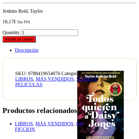
Jenkins Reid, Taylor
18,17
€
Sin IVA
Quantity
Añadir al carrito
Descripción
SKU:
9788419654076
Categorías:
LIBROS
,
MÁS VENDIDOS
,
SERIES Y
PELICULAS
Productos relacionados
LIBROS
,
MÁS VENDIDOS
,
NO
FICCION
Poder