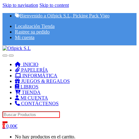
Skip to navigation
Skip to content
Bienvenido a Oifpick S.L, Picking Pack Vigo
Localización Tienda
Rastree su pedido
Mi cuenta
INICIO
PAPELERÍA
INFORMÁTICA
JUEGOS & REGALOS
LIBROS
TIENDA
MI CUENTA
CONTÁCTENOS
Search for:
0
0,00
€
No hay productos en el carrito.