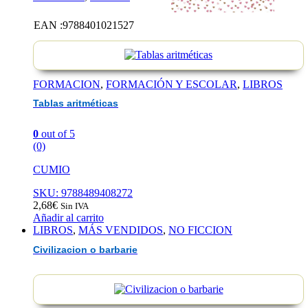
Tablas
EAN :9788401021527
aritmét
FORMACION
,
FORMACIÓN Y ESCOLAR
,
LIBROS
Tablas aritméticas
0
out of 5
(0)
CUMIO
SKU: 9788489408272
2,68
€
Sin IVA
Añadir al carrito
LIBROS
,
MÁS VENDIDOS
,
NO FICCION
Civilizacion o barbarie