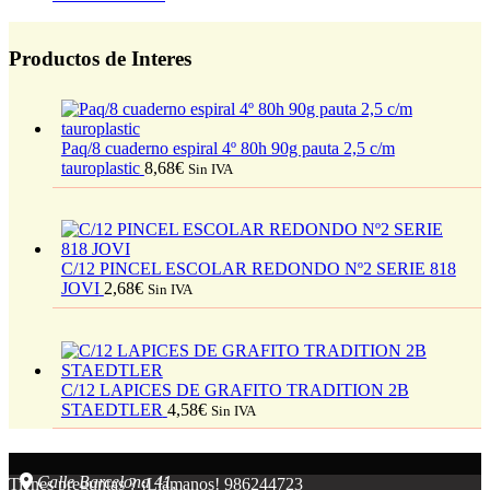
Productos de Interes
Paq/8 cuaderno espiral 4º 80h 90g pauta 2,5 c/m
tauroplastic
8,68
€
Sin IVA
C/12 PINCEL ESCOLAR REDONDO Nº2 SERIE 818
JOVI
2,68
€
Sin IVA
C/12 LAPICES DE GRAFITO TRADITION 2B
STAEDTLER
4,58
€
Sin IVA
Calle Barcelona 41,
Tienes preguntas ? ¡Llámanos!
986244723