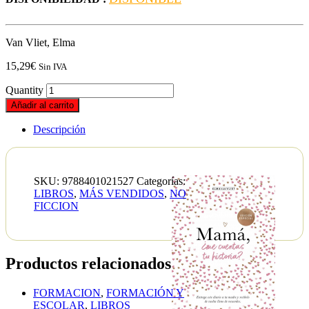
Van Vliet, Elma
15,29
€
Sin IVA
Quantity
Añadir al carrito
Descripción
SKU:
9788401021527
Categorías:
LIBROS
,
MÁS VENDIDOS
,
NO
FICCION
Productos relacionados
FORMACION
,
FORMACIÓN Y
ESCOLAR
,
LIBROS