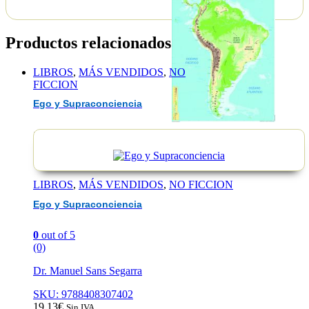
Productos relacionados
LIBROS
,
MÁS VENDIDOS
,
NO
FICCION
Ego y Supraconciencia
EAN :8482890002272
LIBROS
,
MÁS VENDIDOS
,
NO FICCION
Ego y Supraconciencia
0
out of 5
(0)
Dr. Manuel Sans Segarra
SKU: 9788408307402
19,13
€
Sin IVA