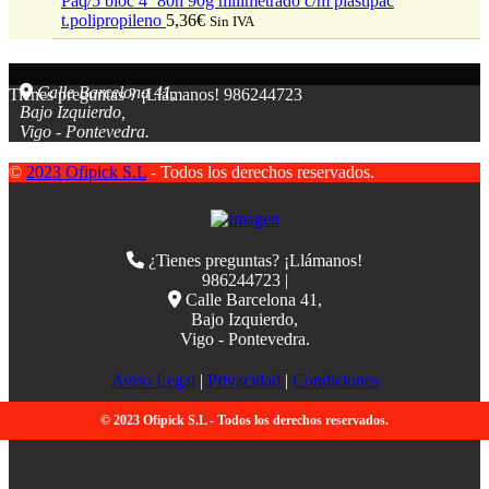
Paq/5 bloc 4º 80h 90g milimetrado c/m plastipac
t.polipropileno
5,36
€
Sin IVA
Calle Barcelona 41,
Tienes preguntas ? ¡Llámanos!
986244723
Bajo Izquierdo,
Vigo - Pontevedra.
©
2023 Ofipick S.L
- Todos los derechos reservados.
¿Tienes preguntas? ¡Llámanos!
986244723 |
Calle Barcelona 41,
Bajo Izquierdo,
Vigo - Pontevedra.
Aviso Legal
|
Privacidad
|
Condiciones
© 2023 Ofipick S.L - Todos los derechos reservados.