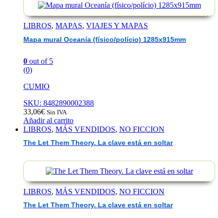
LIBROS
,
MAPAS
,
VIAJES Y MAPAS
Mapa mural Oceanía (físico/polício) 1285x915mm
0
out of 5
(0)
CUMIO
SKU: 8482890002388
33,06
€
Sin IVA
Añadir al carrito
LIBROS
,
MÁS VENDIDOS
,
NO FICCION
The Let Them Theory. La clave está en soltar
LIBROS
,
MÁS VENDIDOS
,
NO FICCION
The Let Them Theory. La clave está en soltar