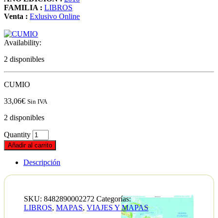
FAMILIA :
LIBROS
Venta :
Exlusivo Online
Availability:
2 disponibles
CUMIO
33,06
€
Sin IVA
2 disponibles
Quantity
Añadir al carrito
Descripción
SKU:
8482890002272
Categorías:
LIBROS
,
MAPAS
,
VIAJES Y MAPAS