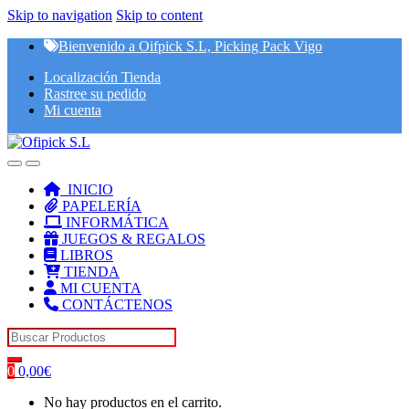
Skip to navigation
Skip to content
Bienvenido a Oifpick S.L, Picking Pack Vigo
Localización Tienda
Rastree su pedido
Mi cuenta
INICIO
PAPELERÍA
INFORMÁTICA
JUEGOS & REGALOS
LIBROS
TIENDA
MI CUENTA
CONTÁCTENOS
Search for:
0
0,00
€
No hay productos en el carrito.