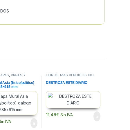
IDOS
APAS
,
VIAJES Y
LIBROS
,
MÁS VENDIDOS
,
NO
FICCION
Asia (físico/político)
DESTROZA ESTE DIARIO
285×915 mm
11,49
€
Sin IVA
Sin IVA