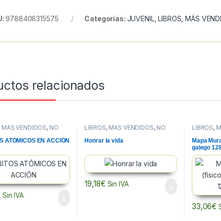
U:
9788408315575
Categorías:
JUVENIL
,
LIBROS
,
MÁS VEND
uctos relacionados
,
MÁS VENDIDOS
,
NO
LIBROS
,
MÁS VENDIDOS
,
NO
LIBROS
,
M
N
FICCION
MAPAS
S ATÓMICOS EN ACCIÓN
Honrar la vida
Mapa Mural 
galego 1
19,18
€
Sin IVA
€
Sin IVA
33,06
€