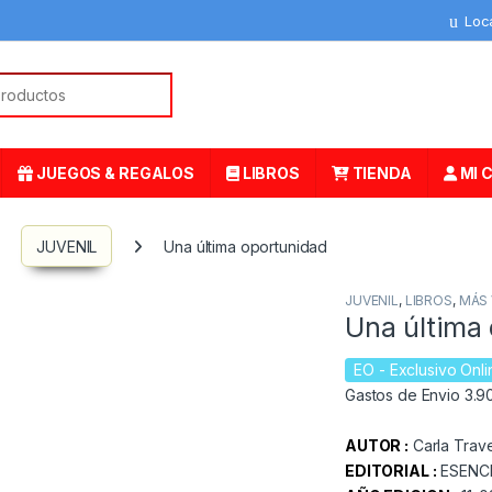
Loc
or:
JUEGOS & REGALOS
LIBROS
TIENDA
MI 
JUVENIL
Una última oportunidad
JUVENIL
,
LIBROS
,
MÁS
Una última
EO
- Exclusivo Onli
Gastos de Envio 3.90
AUTOR :
Carla Trav
EDITORIAL :
ESENC