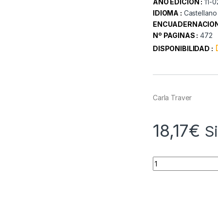
AÑO EDICION :
11-
IDIOMA :
Castellano
ENCUADERNACION
Nº PAGINAS :
472
DISPONIBILIDAD :
Carla Traver
18,17
€
S
Quantity