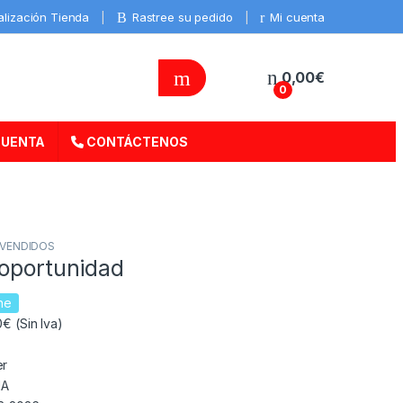
alización Tienda
Rastree su pedido
Mi cuenta
0,00
€
0
CUENTA
CONTÁCTENOS
 VENDIDOS
 oportunidad
ne
€ (Sin Iva)
er
IA