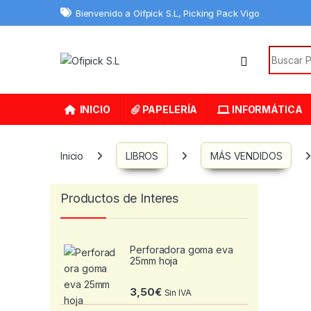
Skip to navigation
Skip to content
Bienvenido a Oifpick S.L, Picking Pack Vigo
Search f
INICIO
PAPELERÍA
INFORMÁTICA
Inicio
LIBROS
MÁS VENDIDOS
Productos de Interes
Perforadora goma eva
25mm hoja
3,50
€
Sin IVA