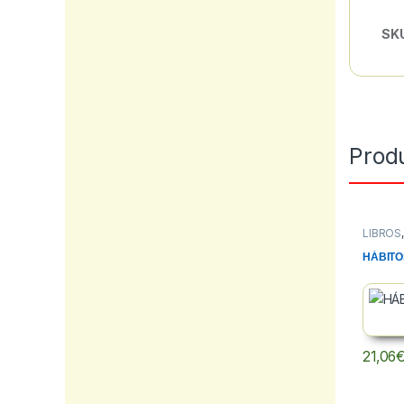
SK
Prod
LIBROS
FICCIO
HÁBITO
21,06