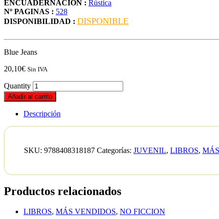
ENCUADERNACION :
Rústica
Nº PAGINAS :
528
DISPONIBLE
DISPONIBILIDAD :
Blue Jeans
20,10
€
Sin IVA
Quantity
Añadir al carrito
Descripción
SKU:
9788408318187
Categorías:
JUVENIL
,
LIBROS
,
MÁS
Productos relacionados
LIBROS
,
MÁS VENDIDOS
,
NO FICCION