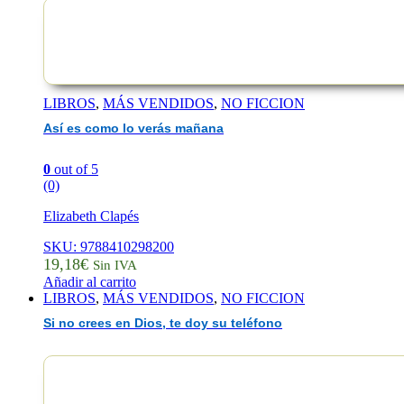
LIBROS
,
MÁS VENDIDOS
,
NO FICCION
Así es como lo verás mañana
0
out of 5
(0)
Elizabeth Clapés
SKU: 9788410298200
19,18
€
Sin IVA
Añadir al carrito
LIBROS
,
MÁS VENDIDOS
,
NO FICCION
Si no crees en Dios, te doy su teléfono