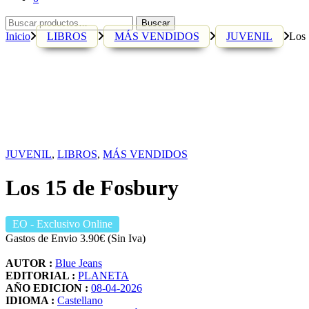
Buscar
Buscar
por:
Inicio
LIBROS
MÁS VENDIDOS
JUVENIL
Los 
JUVENIL
,
LIBROS
,
MÁS VENDIDOS
Los 15 de Fosbury
EO
- Exclusivo Online
Gastos de Envio 3.90€ (Sin Iva)
AUTOR :
Blue Jeans
EDITORIAL :
PLANETA
AÑO EDICION :
08-04-2026
IDIOMA :
Castellano