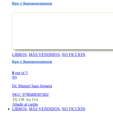
Ego y Supraconciencia
EAN :9788408318187
LIBROS
,
MÁS VENDIDOS
,
NO FICCION
Ego y Supraconciencia
0
out of 5
(0)
Dr. Manuel Sans Segarra
SKU: 9788408307402
19,13
€
Sin IVA
Añadir al carrito
LIBROS
,
MÁS VENDIDOS
,
NO FICCION