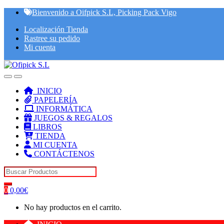
Skip
Skip
Bienvenido a Oifpick S.L, Picking Pack Vigo
to
to
Localización Tienda
navigation
content
Rastree su pedido
Mi cuenta
INICIO
PAPELERÍA
INFORMÁTICA
JUEGOS & REGALOS
LIBROS
TIENDA
MI CUENTA
CONTÁCTENOS
Search for:
0
0,00
€
No hay productos en el carrito.