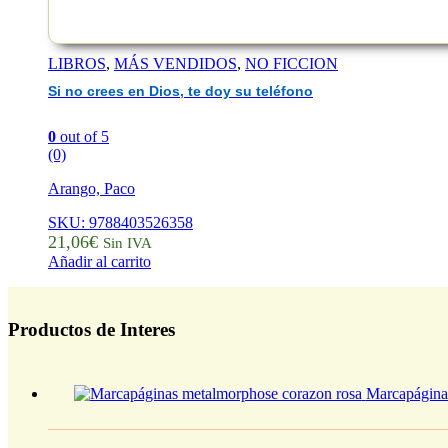
LIBROS
,
MÁS VENDIDOS
,
NO FICCION
Si no crees en Dios, te doy su teléfono
0
out of 5
(0)
Arango, Paco
SKU: 9788403526358
21,06
€
Sin IVA
Añadir al carrito
Productos de Interes
Marcapágina