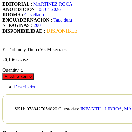
EDITORIAL :
MARTINEZ ROCA
AÑO EDICION :
08-04-2026
IDIOMA :
Castellano
ENCUADERNACION :
Tapa dura
Nº PAGINAS :
200
DISPONIBLE
DISPONIBILIDAD :
El Trollino y Timba Vk Mikecrack
20,10
€
Sin IVA
Quantity
Añadir al carrito
Descripción
SKU:
9788427054820
Categorías:
INFANTIL
,
LIBROS
,
MÁ