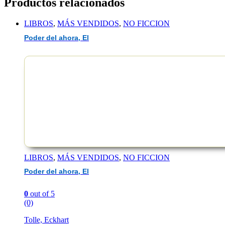
Productos relacionados
LIBROS
,
MÁS VENDIDOS
,
NO FICCION
Poder del ahora, El
EAN :9788427054820
LIBROS
,
MÁS VENDIDOS
,
NO FICCION
Poder del ahora, El
0
out of 5
(0)
Tolle, Eckhart