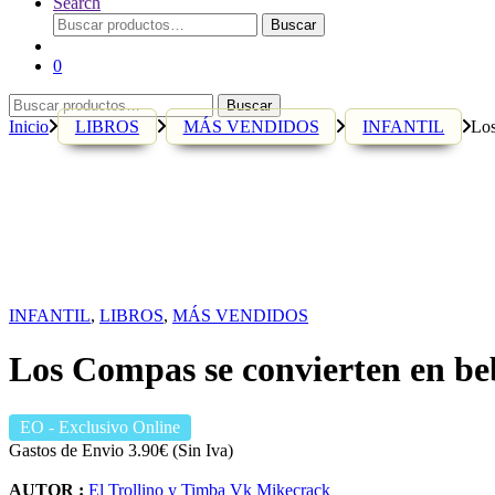
Search
Buscar
Buscar
por:
0
Buscar
Buscar
por:
Inicio
LIBROS
MÁS VENDIDOS
INFANTIL
Los
INFANTIL
,
LIBROS
,
MÁS VENDIDOS
Los Compas se convierten en be
EO
- Exclusivo Online
Gastos de Envio 3.90€ (Sin Iva)
AUTOR :
El Trollino y Timba Vk Mikecrack