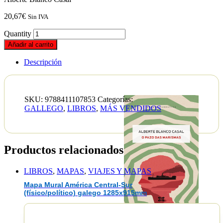
20,67
€
Sin IVA
Quantity
Añadir al carrito
Descripción
SKU:
9788411107853
Categorías:
GALLEGO
,
LIBROS
,
MÁS VENDIDOS
Productos relacionados
LIBROS
,
MAPAS
,
VIAJES Y MAPAS
Mapa Mural América Central-Sur
(físico/político) galego 1285x915mm
EAN :9788411107853