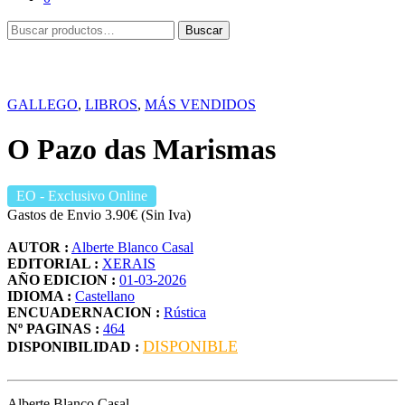
Buscar
Buscar
por:
GALLEGO
,
LIBROS
,
MÁS VENDIDOS
O Pazo das Marismas
EO
- Exclusivo Online
Gastos de Envio 3.90€ (Sin Iva)
AUTOR :
Alberte Blanco Casal
EDITORIAL :
XERAIS
AÑO EDICION :
01-03-2026
IDIOMA :
Castellano
ENCUADERNACION :
Rústica
Nº PAGINAS :
464
DISPONIBLE
DISPONIBILIDAD :
Alberte Blanco Casal