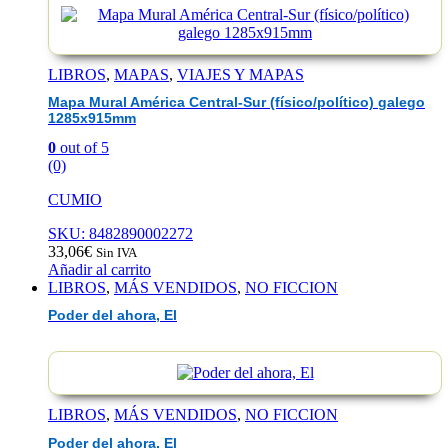
LIBROS
,
MAPAS
,
VIAJES Y MAPAS
Mapa Mural América Central-Sur (físico/político) galego
1285x915mm
0
out of 5
(0)
CUMIO
SKU: 8482890002272
33,06
€
Sin IVA
Añadir al carrito
LIBROS
,
MÁS VENDIDOS
,
NO FICCION
Poder del ahora, El
LIBROS
,
MÁS VENDIDOS
,
NO FICCION
Poder del ahora, El