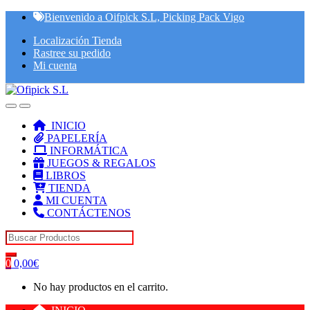
Skip
Skip
Bienvenido a Oifpick S.L, Picking Pack Vigo
to
to
Localización Tienda
navigation
content
Rastree su pedido
Mi cuenta
INICIO
PAPELERÍA
INFORMÁTICA
JUEGOS & REGALOS
LIBROS
TIENDA
MI CUENTA
CONTÁCTENOS
Search for:
0
0,00
€
No hay productos en el carrito.