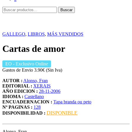
Buscar
Buscar
por:
GALLEGO
,
LIBROS
,
MÁS VENDIDOS
Cartas de amor
EO
- Exclusivo Online
Gastos de Envio 3.90€ (Sin Iva)
AUTOR :
Alonso, Fran
EDITORIAL :
XERAIS
AÑO EDICION :
28-11-2006
IDIOMA :
Castellano
ENCUADERNACION :
Tapa branda ou peto
Nº PAGINAS :
128
DISPONIBLE
DISPONIBILIDAD :
Alonso, Fran