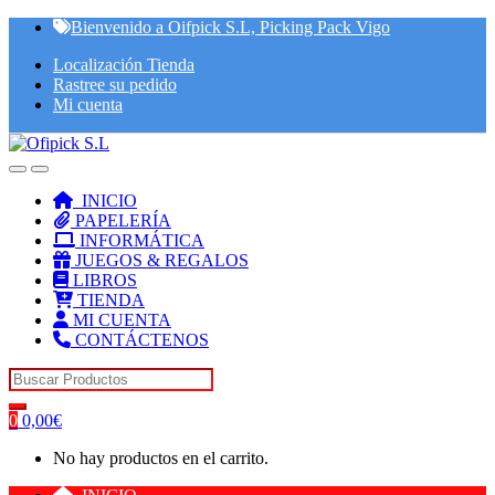
Skip
Skip
Bienvenido a Oifpick S.L, Picking Pack Vigo
to
to
Localización Tienda
navigation
content
Rastree su pedido
Mi cuenta
INICIO
PAPELERÍA
INFORMÁTICA
JUEGOS & REGALOS
LIBROS
TIENDA
MI CUENTA
CONTÁCTENOS
Search for:
0
0,00
€
No hay productos en el carrito.