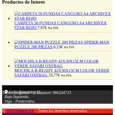
Productos de Interes
CARPETA 50 FUNDAS CANGURO A4 ARCHIVEX
STAR ROJO
7,97
€
Sin IVA
SPIDER-MAN
PUZZLE 200 PIEZAS
6,23
€
Sin IVA
MOCHILA B-READY 42X30X15CM COLOR VERDE
SAFARI OXFBAG
33,77
€
Sin IVA
Calle Barcelona 41,
Tienes preguntas ? ¡Llámanos!
986244723
Bajo Izquierdo,
Vigo - Pontevedra.
©
2023 Ofipick S.L
- Todos los derechos reservados.