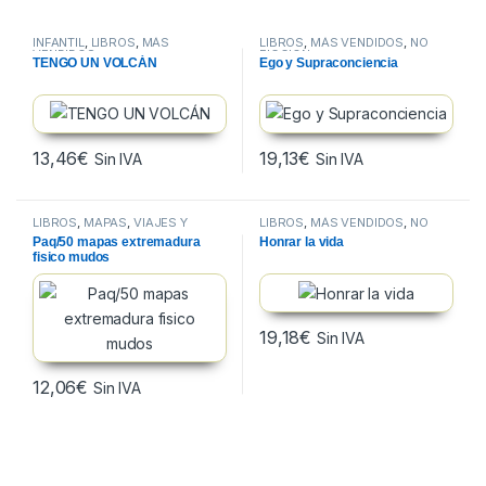
INFANTIL
,
LIBROS
,
MÁS
LIBROS
,
MÁS VENDIDOS
,
NO
VENDIDOS
FICCION
TENGO UN VOLCÁN
Ego y Supraconciencia
13,46
€
19,13
€
Sin IVA
Sin IVA
LIBROS
,
MAPAS
,
VIAJES Y
LIBROS
,
MÁS VENDIDOS
,
NO
MAPAS
FICCION
Paq/50 mapas extremadura
Honrar la vida
fisico mudos
19,18
€
Sin IVA
12,06
€
Sin IVA