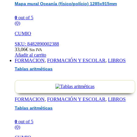
Mapa mural Oceanía (físico/polício) 1285x915mm
0
out of 5
(0)
CUMIO
SKU: 8482890002388
33,06
€
Sin IVA
Añadir al carrito
FORMACION
,
FORMACIÓN Y ESCOLAR
,
LIBROS
Tablas aritméticas
FORMACION
,
FORMACIÓN Y ESCOLAR
,
LIBROS
Tablas aritméticas
0
out of 5
(0)