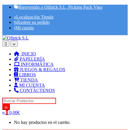
Skip
Skip
Bienvenido a Oifpick S.L, Picking Pack Vigo
to
to
Localización Tienda
navigation
content
Rastree su pedido
Mi cuenta
INICIO
PAPELERÍA
INFORMÁTICA
JUEGOS & REGALOS
LIBROS
TIENDA
MI CUENTA
CONTÁCTENOS
Search for:
0
0,00
€
No hay productos en el carrito.