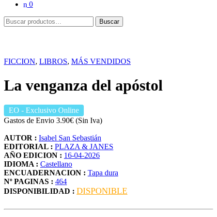
0
Buscar
Buscar
por:
FICCION
,
LIBROS
,
MÁS VENDIDOS
La venganza del apóstol
EO
- Exclusivo Online
Gastos de Envio 3.90€ (Sin Iva)
AUTOR :
Isabel San Sebastián
EDITORIAL :
PLAZA & JANES
AÑO EDICION :
16-04-2026
IDIOMA :
Castellano
ENCUADERNACION :
Tapa dura
Nº PAGINAS :
464
DISPONIBLE
DISPONIBILIDAD :