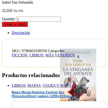
Isabel San Sebastián
22,02
€
Sin IVA
Quantity
Añadir al carrito
Descripción
SKU:
9788401038556
Categorías:
FICCION
,
LIBROS
,
MÁS VENDIDOS
Productos relacionados
LIBROS
,
MAPAS
,
VIAJES Y MAPAS
Mapa Mural América Central-Sur
(físico/político) galego 1285x915mm