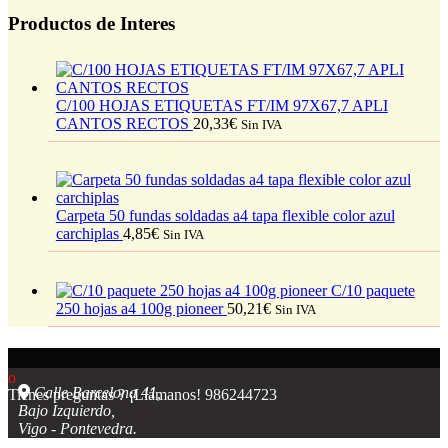
Productos de Interes
C/100 HOJAS ETIQUETAS FT/IM 97X67,7 APLI
CANTOS RECTOS
20,33
€
Sin IVA
Carpeta 50 fundas soldadas a4 tapa flexible color azul
carchiplas
4,85
€
Sin IVA
C/10 paquete
250 hojas a4 100g pioneer
50,21
€
Sin IVA
Calle Barcelona 41,
Tienes preguntas ? ¡Llámanos!
986244723
Bajo Izquierdo,
Vigo - Pontevedra.