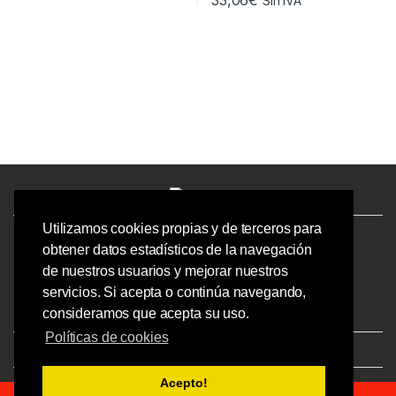
33,06
€
Sin IVA
Utilizamos cookies propias y de terceros para
¿Tienes preguntas? ¡Llámanos!
obtener datos estadísticos de la navegación
986244723 |
de nuestros usuarios y mejorar nuestros
Calle Barcelona 41,
servicios. Si acepta o continúa navegando,
Bajo Izquierdo,
consideramos que acepta su uso.
Vigo - Pontevedra.
Políticas de cookies
Aviso Legal
|
Privacidad
|
Condiciones
Acepto!