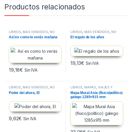
Productos relacionados
LIBROS
,
MÁS VENDIDOS
,
NO
LIBROS
,
MÁS VENDIDOS
,
NO
FICCION
FICCION
Así es como lo verás mañana
El regalo de los años
19,13
€
Sin IVA
19,18
€
Sin IVA
LIBROS
,
MÁS VENDIDOS
,
NO
LIBROS
,
MAPAS
,
VIAJES Y
FICCION
MAPAS
Poder del ahora, El
Mapa Mural Asia (físico/político)
galego 1285×915 mm
9,62
€
Sin IVA