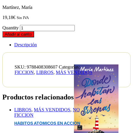
Martínez, María
19,18
€
Sin IVA
Quantity
Añadir al carrito
Descripción
SKU:
9788408308607
Categorías:
FICCION
,
LIBROS
,
MÁS VENDIDOS
Productos relacionados
LIBROS
,
MÁS VENDIDOS
,
NO
FICCION
HÁBITOS ATÓMICOS EN ACCIÓN