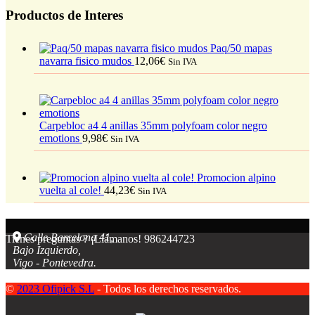
Productos de Interes
Paq/50 mapas
navarra fisico mudos
12,06
€
Sin IVA
Carpebloc a4 4 anillas 35mm polyfoam color negro
emotions
9,98
€
Sin IVA
Promocion alpino
vuelta al cole!
44,23
€
Sin IVA
Calle Barcelona 41,
Tienes preguntas ? ¡Llámanos!
986244723
Bajo Izquierdo,
Vigo - Pontevedra.
©
2023 Ofipick S.L
- Todos los derechos reservados.