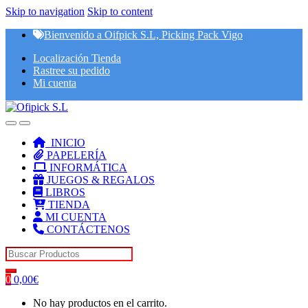
Skip to navigation
Skip to content
Bienvenido a Oifpick S.L, Picking Pack Vigo
Localización Tienda
Rastree su pedido
Mi cuenta
INICIO
PAPELERÍA
INFORMÁTICA
JUEGOS & REGALOS
LIBROS
TIENDA
MI CUENTA
CONTÁCTENOS
Search for:
0
0,00
€
No hay productos en el carrito.