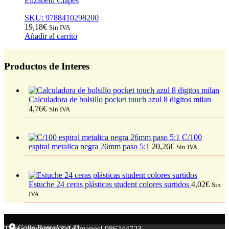
Elizabeth Clapés
SKU: 9788410298200
19,18
€
Sin IVA
Añadir al carrito
Productos de Interes
Calculadora de bolsillo pocket touch azul 8 digitos milan
4,76
€
Sin IVA
C/100
espiral metalica negra 26mm paso 5:1
20,26
€
Sin IVA
Estuche 24 ceras plásticas student colores surtidos
4,02
€
Sin
IVA
Calle Barcelona 41,
Tienes preguntas ? ¡Llámanos!
986244723