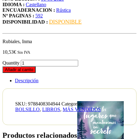
IDIOMA :
Castellano
ENCUADERNACION :
Rústica
Nº PAGINAS :
592
DISPONIBLE
DISPONIBILIDAD :
Rubiales, Inma
10,53
€
Sin IVA
Quantity
Añadir al carrito
Descripción
SKU:
9788408304944
Categorías:
BOLSILLO
,
LIBROS
,
MÁS VENDIDOS
Productos relacionados