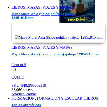
LIBROS
,
MAPAS
,
VIAJES Y MAPAS
Mapa Mural Asia (físico/político) galego
1285×915 mm
EAN :9788408304944
LIBROS
,
MAPAS
,
VIAJES Y MAPAS
Mapa Mural Asia (físico/político) galego 1285×915 mm
0
out of 5
(0)
CUMIO
SKU: 8482890002319
33,06
€
Sin IVA
Añadir al carrito
FORMACION
,
FORMACIÓN Y ESCOLAR
,
LIBROS
Tablas aritméticas