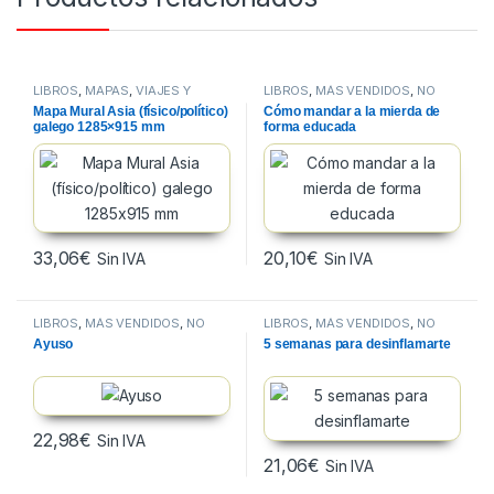
LIBROS
,
MAPAS
,
VIAJES Y
LIBROS
,
MÁS VENDIDOS
,
NO
MAPAS
FICCION
Mapa Mural Asia (físico/político)
Cómo mandar a la mierda de
galego 1285×915 mm
forma educada
33,06
€
20,10
€
Sin IVA
Sin IVA
LIBROS
,
MÁS VENDIDOS
,
NO
LIBROS
,
MÁS VENDIDOS
,
NO
FICCION
FICCION
Ayuso
5 semanas para desinflamarte
22,98
€
Sin IVA
21,06
€
Sin IVA