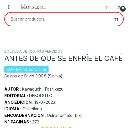
Skip to navigation
Skip to content
0
Buscar por:
BOLSILLO
,
LIBROS
,
MÁS VENDIDOS
ANTES DE QUE SE ENFRÍE EL CAFÉ
EO
- Exclusivo Online
Gastos de Envio 3.90€ (Sin Iva)
AUTOR :
Kawaguchi, Toshikazu
EDITORIAL :
DEBOLSILLO
AÑO EDICION :
19-01-2023
IDIOMA :
Castellano
ENCUADERNACION :
Outro formato libro
Nº PAGINAS :
272