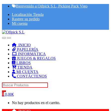
Skip
Skip
Bienvenido a Oifpick S.L, Picking Pack Vigo
to
to
Localización Tienda
navigation
content
Rastree su pedido
Mi cuenta
INICIO
PAPELERÍA
INFORMÁTICA
JUEGOS & REGALOS
LIBROS
TIENDA
MI CUENTA
CONTÁCTENOS
Search for:
0
0,00
€
No hay productos en el carrito.