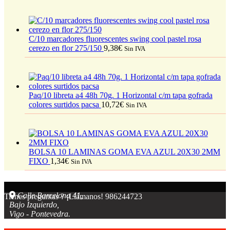
C/10 marcadores fluorescentes swing cool pastel rosa
cerezo en flor 275/150
9,38
€
Sin IVA
Paq/10 libreta a4 48h 70g. 1 Horizontal c/m tapa gofrada
colores surtidos pacsa
10,72
€
Sin IVA
BOLSA 10 LAMINAS GOMA EVA AZUL 20X30 2MM
FIXO
1,34
€
Sin IVA
Calle Barcelona 41,
Tienes preguntas ? ¡Llámanos!
986244723
Bajo Izquierdo,
Vigo - Pontevedra.