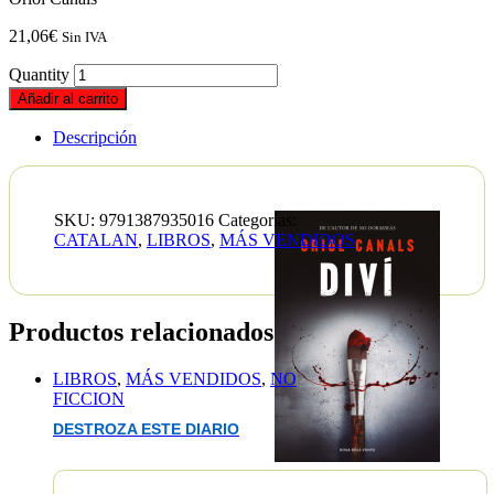
21,06
€
Sin IVA
Quantity
Añadir al carrito
Descripción
SKU:
9791387935016
Categorías:
CATALAN
,
LIBROS
,
MÁS VENDIDOS
Productos relacionados
LIBROS
,
MÁS VENDIDOS
,
NO
FICCION
DESTROZA ESTE DIARIO
EAN :9791387935016