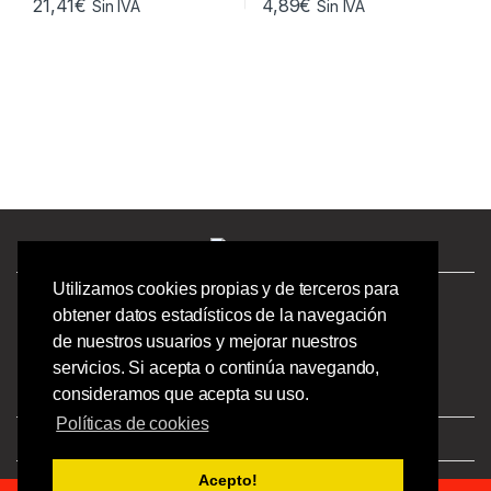
21,41
€
4,89
€
Sin IVA
Sin IVA
Utilizamos cookies propias y de terceros para
¿Tienes preguntas? ¡Llámanos!
obtener datos estadísticos de la navegación
986244723 |
de nuestros usuarios y mejorar nuestros
Calle Barcelona 41,
servicios. Si acepta o continúa navegando,
Bajo Izquierdo,
consideramos que acepta su uso.
Vigo - Pontevedra.
Políticas de cookies
Aviso Legal
|
Privacidad
|
Condiciones
Acepto!