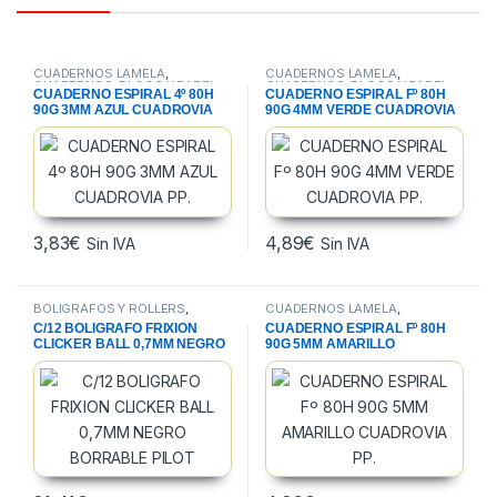
CUADERNOS LAMELA
,
CUADERNOS LAMELA
,
CUADERNOS, BLOCS Y PAPEL
,
CUADERNOS, BLOCS Y PAPEL
,
CUADERNO ESPIRAL 4º 80H
CUADERNO ESPIRAL Fº 80H
PAPELERIA
PAPELERIA
90G 3MM AZUL CUADROVIA
90G 4MM VERDE CUADROVIA
PP.
PP.
3,83
€
4,89
€
Sin IVA
Sin IVA
BOLIGRAFOS Y ROLLERS
,
CUADERNOS LAMELA
,
ESCRITURA Y CORRECCION
,
CUADERNOS, BLOCS Y PAPEL
,
C/12 BOLIGRAFO FRIXION
CUADERNO ESPIRAL Fº 80H
PAPELERIA
PAPELERIA
CLICKER BALL 0,7MM NEGRO
90G 5MM AMARILLO
BORRABLE PILOT
CUADROVIA PP.