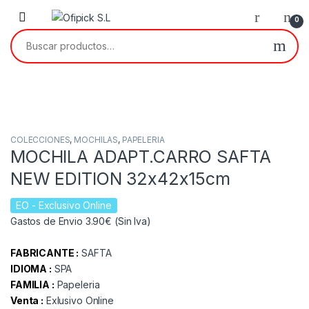
Skip to navigation
Skip to content
0
Buscar por:
COLECCIONES
,
MOCHILAS
,
PAPELERIA
MOCHILA ADAPT.CARRO SAFTA
NEW EDITION 32x42x15cm
EO
- Exclusivo Online
Gastos de Envio 3.90€ (Sin Iva)
FABRICANTE :
SAFTA
IDIOMA :
SPA
FAMILIA :
Papeleria
Venta :
Exlusivo Online