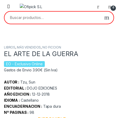
Skip to navigation
Skip to content
0
Buscar por:
LIBROS
,
MÁS VENDIDOS
,
NO FICCION
EL ARTE DE LA GUERRA
EO
- Exclusivo Online
Gastos de Envio 3.90€ (Sin Iva)
AUTOR :
Tzu, Sun
EDITORIAL :
DOJO EDICIONES
AÑO EDICION :
12-12-2018
IDIOMA :
Castellano
ENCUADERNACION :
Tapa dura
Nº PAGINAS :
98