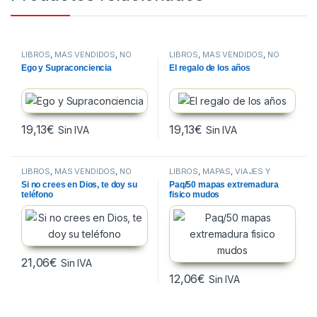
LIBROS
,
MÁS VENDIDOS
,
NO
LIBROS
,
MÁS VENDIDOS
,
NO
FICCION
FICCION
Ego y Supraconciencia
El regalo de los años
19,13
€
19,13
€
Sin IVA
Sin IVA
LIBROS
,
MÁS VENDIDOS
,
NO
LIBROS
,
MAPAS
,
VIAJES Y
FICCION
MAPAS
Si no crees en Dios, te doy su
Paq/50 mapas extremadura
teléfono
fisico mudos
21,06
€
Sin IVA
12,06
€
Sin IVA