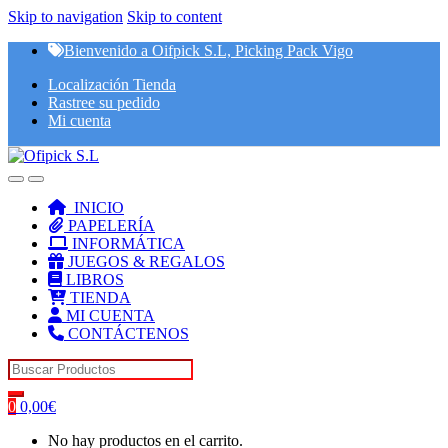
Skip to navigation
Skip to content
Bienvenido a Oifpick S.L, Picking Pack Vigo
Localización Tienda
Rastree su pedido
Mi cuenta
INICIO
PAPELERÍA
INFORMÁTICA
JUEGOS & REGALOS
LIBROS
TIENDA
MI CUENTA
CONTÁCTENOS
Search for:
0
0,00
€
No hay productos en el carrito.