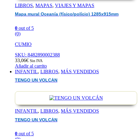
LIBROS
,
MAPAS
,
VIAJES Y MAPAS
Mapa mural Oceanía (físico/polício) 1285x915mm
0
out of 5
(0)
CUMIO
SKU: 8482890002388
33,06
€
Sin IVA
Añadir al carrito
INFANTIL
,
LIBROS
,
MÁS VENDIDOS
TENGO UN VOLCÁN
INFANTIL
,
LIBROS
,
MÁS VENDIDOS
TENGO UN VOLCÁN
0
out of 5