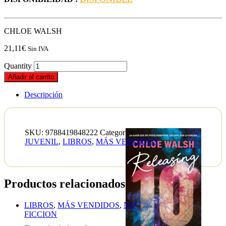
CHLOE WALSH
21,11
€
Sin IVA
Quantity
Añadir al carrito
Descripción
SKU:
9788419848222
Categorías:
JUVENIL
,
LIBROS
,
MÁS VENDIDOS
Productos relacionados
LIBROS
,
MÁS VENDIDOS
,
NO
FICCION