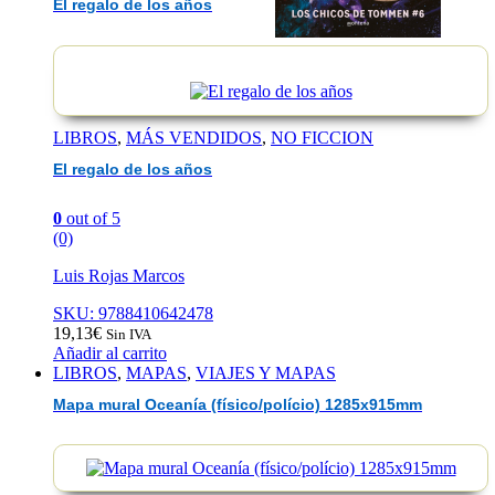
El regalo de los años
EAN :9788419848222
LIBROS
,
MÁS VENDIDOS
,
NO FICCION
El regalo de los años
0
out of 5
(0)
Luis Rojas Marcos
SKU: 9788410642478
19,13
€
Sin IVA
Añadir al carrito
LIBROS
,
MAPAS
,
VIAJES Y MAPAS
Mapa mural Oceanía (físico/polício) 1285x915mm