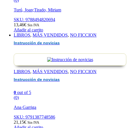
(0)
Turú, Joan;Tirado, Miriam
SKU: 9788494820694
13,46
€
Sin IVA
Añadir al carrito
LIBROS
,
MÁS VENDIDOS
,
NO FICCION
Instrucción de novicias
LIBROS
,
MÁS VENDIDOS
,
NO FICCION
Instrucción de novicias
0
out of 5
(0)
Ana Garriga
SKU: 9791387748586
21,15
€
Sin IVA
Añadir al carrito