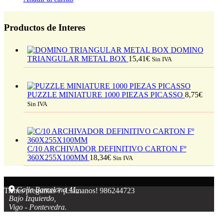
Productos de Interes
DOMINO
TRIANGULAR METAL BOX
15,41
€
Sin IVA
PUZZLE MINIATURE 1000 PIEZAS PICASSO
8,75
€
Sin IVA
C/10 ARCHIVADOR DEFINITIVO CARTON Fº
360X255X100MM
18,34
€
Sin IVA
Calle Barcelona 41,
Tienes preguntas ? ¡Llámanos!
986244723
Bajo Izquierdo,
Vigo - Pontevedra.