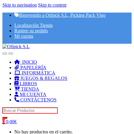
Skip to navigation
Skip to content
Bienvenido a Oifpick S.L, Picking Pack Vigo
Localización Tienda
Rastree su pedido
Mi cuenta
INICIO
PAPELERÍA
INFORMÁTICA
JUEGOS & REGALOS
LIBROS
TIENDA
MI CUENTA
CONTÁCTENOS
Search for:
0
0,00
€
No hay productos en el carrito.