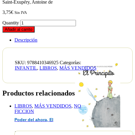
Saint-Exupéry, Antoine de
3,75
€
Sin IVA
Quantity
Añadir al carrito
Descripción
SKU:
9788410346925
Categorías:
INFANTIL
,
LIBROS
,
MÁS VENDIDOS
Productos relacionados
LIBROS
,
MÁS VENDIDOS
,
NO
FICCION
Poder del ahora, El
EAN :9788410346925