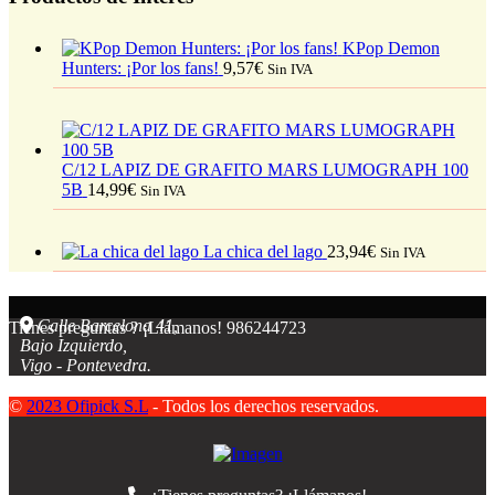
KPop Demon
Hunters: ¡Por los fans!
9,57
€
Sin IVA
C/12 LAPIZ DE GRAFITO MARS LUMOGRAPH 100
5B
14,99
€
Sin IVA
La chica del lago
23,94
€
Sin IVA
Calle Barcelona 41,
Tienes preguntas ? ¡Llámanos!
986244723
Bajo Izquierdo,
Vigo - Pontevedra.
©
2023 Ofipick S.L
- Todos los derechos reservados.