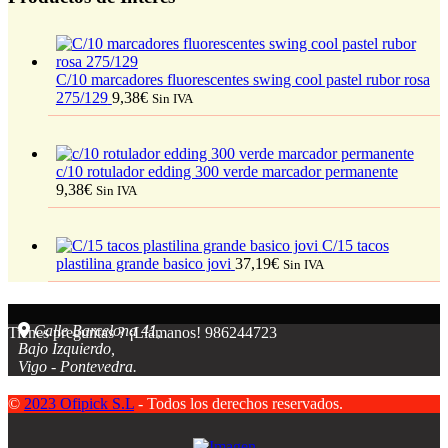
C/10 marcadores fluorescentes swing cool pastel rubor rosa
275/129
9,38
€
Sin IVA
c/10 rotulador edding 300 verde marcador permanente
9,38
€
Sin IVA
C/15 tacos
plastilina grande basico jovi
37,19
€
Sin IVA
Calle Barcelona 41,
Tienes preguntas ? ¡Llámanos!
986244723
Bajo Izquierdo,
Vigo - Pontevedra.
©
2023 Ofipick S.L
- Todos los derechos reservados.