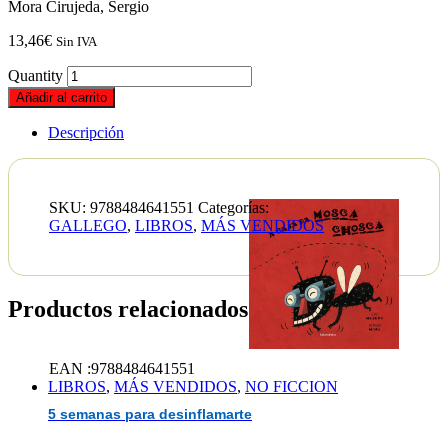
Mora Cirujeda, Sergio
13,46
€
Sin IVA
Quantity
Añadir al carrito
Descripción
SKU:
9788484641551
Categorías:
GALLEGO
,
LIBROS
,
MÁS VENDIDOS
Productos relacionados
EAN :9788484641551
LIBROS
,
MÁS VENDIDOS
,
NO FICCION
5 semanas para desinflamarte