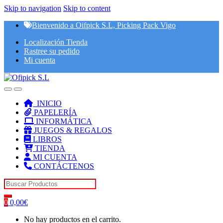
Skip to navigation
Skip to content
Bienvenido a Oifpick S.L, Picking Pack Vigo
Localización Tienda
Rastree su pedido
Mi cuenta
INICIO
PAPELERÍA
INFORMÁTICA
JUEGOS & REGALOS
LIBROS
TIENDA
MI CUENTA
CONTÁCTENOS
Search for:
0
0,00
€
No hay productos en el carrito.