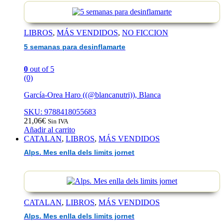
LIBROS
,
MÁS VENDIDOS
,
NO FICCION
5 semanas para desinflamarte
0
out of 5
(0)
García-Orea Haro ((@blancanutri)), Blanca
SKU: 9788418055683
21,06
€
Sin IVA
Añadir al carrito
CATALAN
,
LIBROS
,
MÁS VENDIDOS
Alps. Mes enlla dels limits jornet
CATALAN
,
LIBROS
,
MÁS VENDIDOS
Alps. Mes enlla dels limits jornet