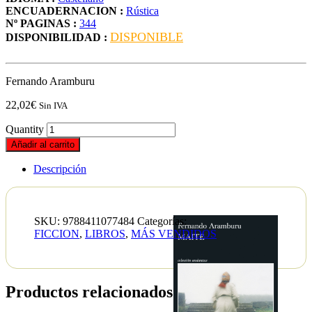
ENCUADERNACION :
Rústica
Nº PAGINAS :
344
DISPONIBLE
DISPONIBILIDAD :
Fernando Aramburu
22,02
€
Sin IVA
Quantity
Añadir al carrito
Descripción
SKU:
9788411077484
Categorías:
FICCION
,
LIBROS
,
MÁS VENDIDOS
Productos relacionados