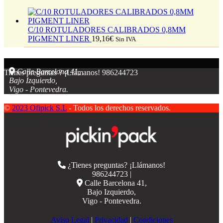
C/10 ROTULADORES CALIBRADOS 0,8MM
PIGMENT LINER
19,16
€
Sin IVA
Calle Barcelona 41,
Tienes preguntas ? ¡Llámanos!
986244723
Bajo Izquierdo,
Vigo - Pontevedra.
©
2023 Ofipick S.L
- Todos los derechos reservados.
¿Tienes preguntas? ¡Llámanos!
986244723 |
Calle Barcelona 41,
Bajo Izquierdo,
Vigo - Pontevedra.
Aviso Legal
|
Privacidad
|
Condiciones