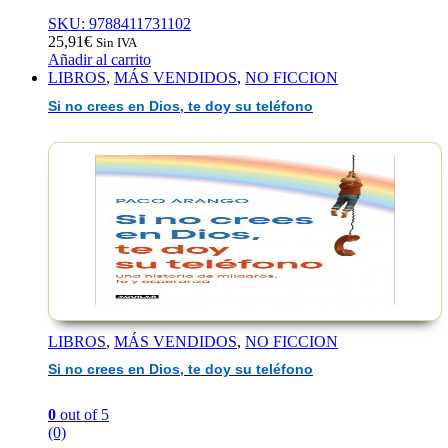
SKU: 9788411731102
25,91
€
Sin IVA
Añadir al carrito
LIBROS
,
MÁS VENDIDOS
,
NO FICCION
Si no crees en Dios, te doy su teléfono
LIBROS
,
MÁS VENDIDOS
,
NO FICCION
Si no crees en Dios, te doy su teléfono
0
out of 5
(0)