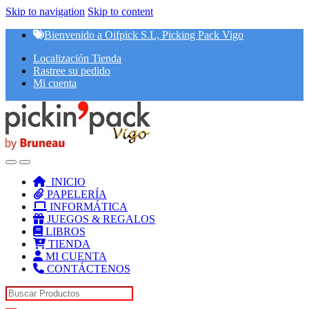
Skip to navigation
Skip to content
Bienvenido a Oifpick S.L, Picking Pack Vigo
Localización Tienda
Rastree su pedido
Mi cuenta
INICIO
PAPELERÍA
INFORMÁTICA
JUEGOS & REGALOS
LIBROS
TIENDA
MI CUENTA
CONTÁCTENOS
Search for: