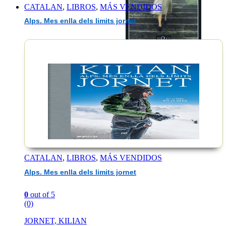
CATALAN
,
LIBROS
,
MÁS VENDIDOS
Alps. Mes enlla dels limits jornet
EAN :9788411077484
CATALAN
,
LIBROS
,
MÁS VENDIDOS
Alps. Mes enlla dels limits jornet
0
out of 5
(0)
JORNET, KILIAN