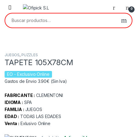
Skip to navigation
Skip to content
0
Buscar por:
JUEGOS
,
PUZZLES
TAPETE 105X78CM
EO
- Exclusivo Online
Gastos de Envio 3.90€ (Sin Iva)
FABRICANTE :
CLEMENTONI
IDIOMA :
SPA
FAMILIA :
JUEGOS
EDAD :
TODAS LAS EDADES
Venta :
Exlusivo Online