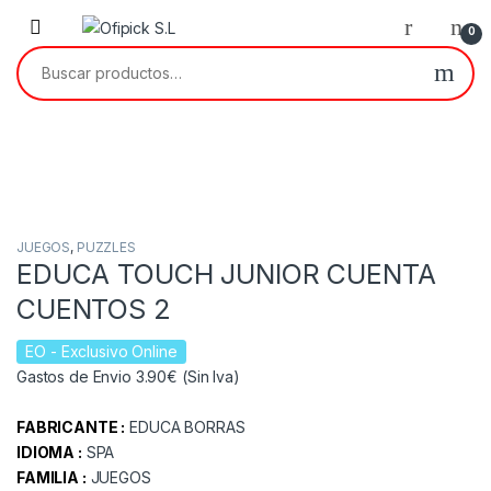
Skip to navigation
Skip to content
0
Buscar por:
JUEGOS
,
PUZZLES
EDUCA TOUCH JUNIOR CUENTA
CUENTOS 2
EO
- Exclusivo Online
Gastos de Envio 3.90€ (Sin Iva)
FABRICANTE :
EDUCA BORRAS
IDIOMA :
SPA
FAMILIA :
JUEGOS