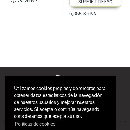
17,73
€
Sin IVA
6,38
€
Sin IVA
Utilizamos cookies propias y de terceros para
¿Tienes preguntas? ¡Llámanos!
obtener datos estadísticos de la navegación
986244723 |
de nuestros usuarios y mejorar nuestros
Calle Barcelona 41,
servicios. Si acepta o continúa navegando,
Bajo Izquierdo,
consideramos que acepta su uso.
Vigo - Pontevedra.
Políticas de cookies
Aviso Legal
|
Privacidad
|
Condiciones