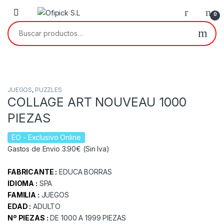
Skip to navigation
Skip to content
0
Buscar por:
JUEGOS
,
PUZZLES
COLLAGE ART NOUVEAU 1000
PIEZAS
EO
- Exclusivo Online
Gastos de Envio 3.90€ (Sin Iva)
FABRICANTE :
EDUCA BORRAS
IDIOMA :
SPA
FAMILIA :
JUEGOS
EDAD :
ADULTO
Nº PIEZAS :
DE 1000 A 1999 PIEZAS