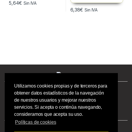
5,64
€
Sin IVA
6,38
€
Sin IVA
Utilizamos cookies propias y de terceros para
¿Tienes preguntas? ¡Llámanos!
obtener datos estadísticos de la navegación
986244723 |
de nuestros usuarios y mejorar nuestros
Calle Barcelona 41,
servicios. Si acepta o continúa navegando,
Bajo Izquierdo,
consideramos que acepta su uso.
Vigo - Pontevedra.
Políticas de cookies
Aviso Legal
|
Privacidad
|
Condiciones