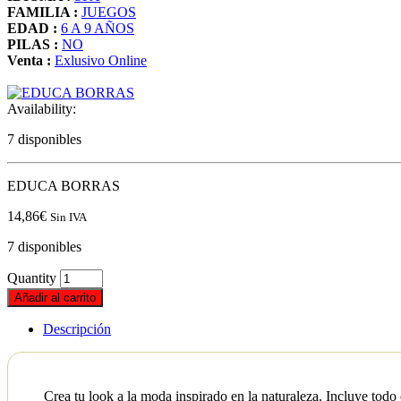
FAMILIA :
JUEGOS
EDAD :
6 A 9 AÑOS
PILAS :
NO
Venta :
Exlusivo Online
Availability:
7 disponibles
EDUCA BORRAS
14,86
€
Sin IVA
7 disponibles
Quantity
Añadir al carrito
Descripción
Crea tu look a la moda inspirado en la naturaleza. Incluye todo 