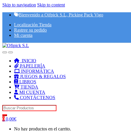
Skip to navigation
Skip to content
Bienvenido a Oifpick S.L, Picking Pack Vigo
Localización Tienda
Rastree su pedido
Mi cuenta
INICIO
PAPELERÍA
INFORMÁTICA
JUEGOS & REGALOS
LIBROS
TIENDA
MI CUENTA
CONTÁCTENOS
Search for:
0
0,00
€
No hay productos en el carrito.