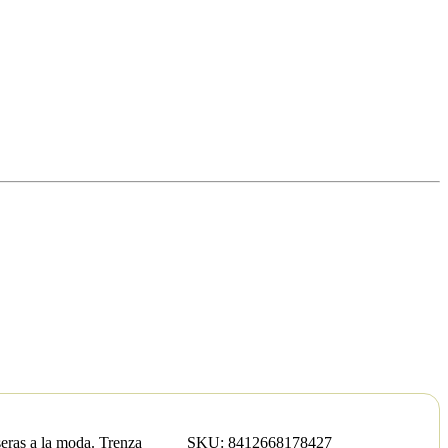
lseras a la moda. Trenza
SKU:
8412668178427