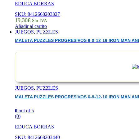
EDUCA BORRAS
SKU: 8412668203327
19,30
€
Sin IVA
Añadir al carrito
JUEGOS
,
PUZZLES
MALETA PUZZLES PROGRESIVOS 6-9-12-16 IRON MAN AN
JUEGOS
,
PUZZLES
MALETA PUZZLES PROGRESIVOS 6-9-12-16 IRON MAN AN
0
out of 5
(0)
EDUCA BORRAS
SKU: 8412668203440