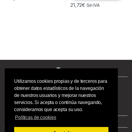
21,72
€
Sin IVA
Utilizamos cookies propias y de terceros para
¿Tienes preguntas? ¡Llámanos!
obtener datos estadísticos de la navegación
986244723 |
de nuestros usuarios y mejorar nuestros
Calle Barcelona 41,
servicios. Si acepta o continúa navegando,
Bajo Izquierdo,
consideramos que acepta su uso.
Vigo - Pontevedra.
Políticas de cookies
Aviso Legal
|
Privacidad
|
Condiciones