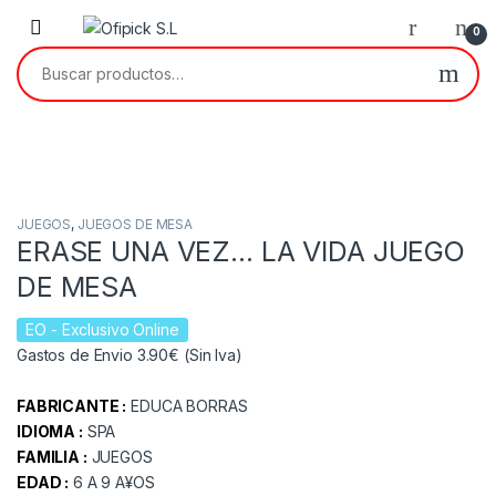
Skip to navigation
Skip to content
0
Buscar por:
JUEGOS
,
JUEGOS DE MESA
ERASE UNA VEZ… LA VIDA JUEGO
DE MESA
EO
- Exclusivo Online
Gastos de Envio 3.90€ (Sin Iva)
FABRICANTE :
EDUCA BORRAS
IDIOMA :
SPA
FAMILIA :
JUEGOS
EDAD :
6 A 9 A¥OS