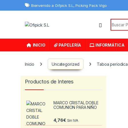
Skip to navigation
Skip to content
Bienvenido a Oifpick S.L, Picking Pack Vigo
Search f
INICIO
PAPELERÍA
INFORMÁTICA
Inicio
Uncategorized
Taboa periodica
Productos de Interes
MARCO CRISTAL DOBLE
COMUNION PARA NIÑO
4,76
€
Sin IVA