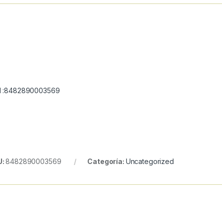
 :8482890003569
U:
8482890003569
Categoría:
Uncategorized