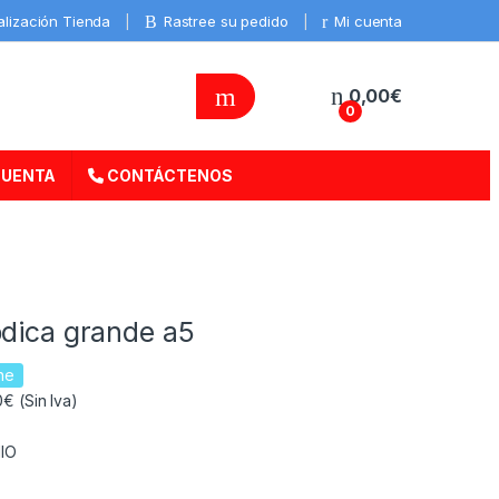
alización Tienda
Rastree su pedido
Mi cuenta
0,00
€
0
CUENTA
CONTÁCTENOS
odica grande a5
ne
€ (Sin Iva)
IO