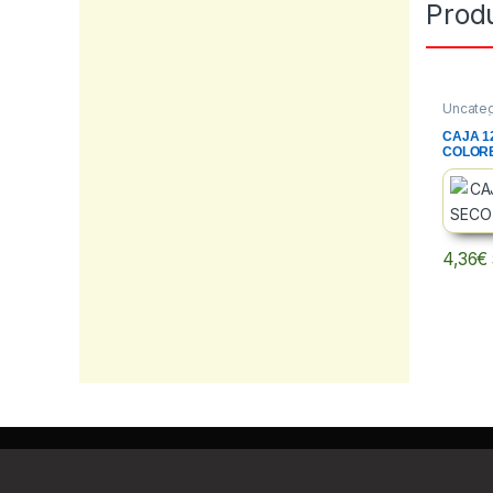
Prod
Uncate
CAJA 1
COLOR
4,36
€