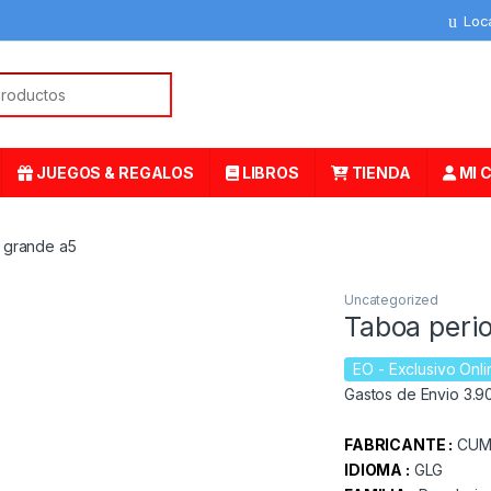
Loc
or:
JUEGOS & REGALOS
LIBROS
TIENDA
MI 
 grande a5
Uncategorized
Taboa peri
EO
- Exclusivo Onli
Gastos de Envio 3.90
FABRICANTE :
CUM
IDIOMA :
GLG