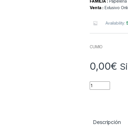
FAMILIA :
Papeleria
Venta :
Exlusivo Onl
Availability:
CUMIO
0,00
€
S
Quantity
Descripción