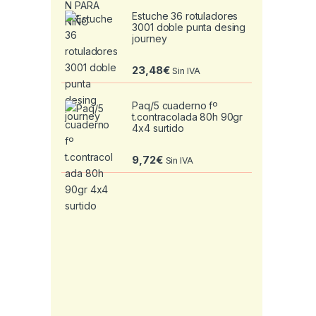
Estuche 36 rotuladores
3001 doble punta desing
journey
23,48
€
Sin IVA
Paq/5 cuaderno fº
t.contracolada 80h 90gr
4x4 surtido
9,72
€
Sin IVA