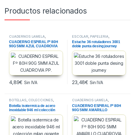
Productos relacionados
CUADERNOS LAMELA
,
ESCOLAR
,
PAPELERIA
,
CUADERNOS, BLOCS Y PAPEL
,
ROTULADORES ESCOLARES
CUADERNO ESPIRAL Fº 80H
Estuche 36 rotuladores 3001
PAPELERIA
90G 5MM AZUL CUADROVIA
doble punta desing journey
PP.
4,89
€
23,48
€
Sin IVA
Sin IVA
BOTELLAS
,
COLECCIONES
,
CUADERNOS LAMELA
,
PAPELERIA
CUADERNOS, BLOCS Y PAPEL
,
Botella isotermica de acero
CUADERNO ESPIRAL Fº 80H
PAPELERIA
inoxidable 946 ml colección
90G 5MM AMARILLO
milan gigante 403 color azul
CUADROVIA PP.