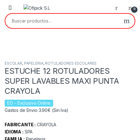
Skip to navigation
Skip to content
0
Buscar por:
ESCOLAR
,
PAPELERIA
,
ROTULADORES ESCOLARES
ESTUCHE 12 ROTULADORES
SUPER LAVABLES MAXI PUNTA
CRAYOLA
EO
- Exclusivo Online
Gastos de Envio 3.90€ (Sin Iva)
FABRICANTE :
CRAYOLA
IDIOMA :
SPA
FAMILIA :
Papeleria