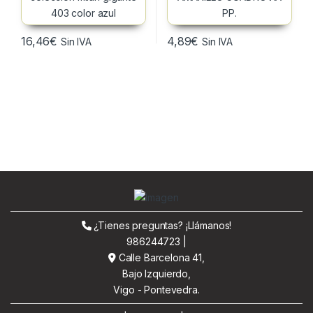
16,46
€
4,89
€
Sin IVA
Sin IVA
¿Tienes preguntas? ¡Llámanos!
986244723 |
Calle Barcelona 41,
Bajo Izquierdo,
Vigo - Pontevedra.